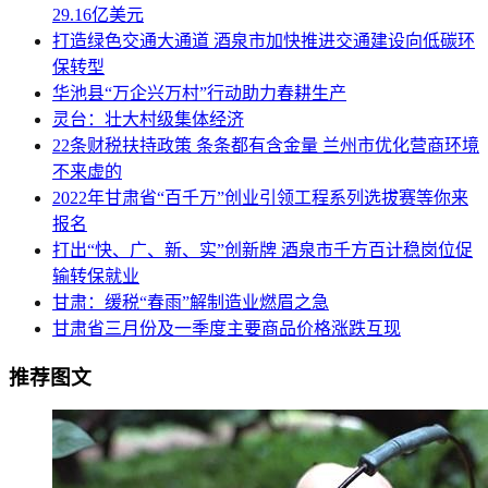
29.16亿美元
打造绿色交通大通道 酒泉市加快推进交通建设向低碳环
保转型
华池县“万企兴万村”行动助力春耕生产
灵台：壮大村级集体经济
22条财税扶持政策 条条都有含金量 兰州市优化营商环境
不来虚的
2022年甘肃省“百千万”创业引领工程系列选拔赛等你来
报名
打出“快、广、新、实”创新牌 酒泉市千方百计稳岗位促
输转保就业
甘肃：缓税“春雨”解制造业燃眉之急
甘肃省三月份及一季度主要商品价格涨跌互现
推荐图文