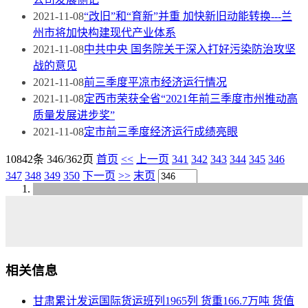
2021-11-08
“改旧”和“育新”并重 加快新旧动能转换---兰
州市将加快构建现代产业体系
2021-11-08
中共中央 国务院关于深入打好污染防治攻坚
战的意见
2021-11-08
前三季度平凉市经济运行情况
2021-11-08
定西市荣获全省“2021年前三季度市州推动高
质量发展进步奖”
2021-11-08
定市前三季度经济运行成绩亮眼
10842条 346/362页
首页
<<
上一页
341
342
343
344
345
346
347
348
349
350
下一页
>>
末页
相关信息
甘肃累计发运国际货运班列1965列 货重166.7万吨 货值