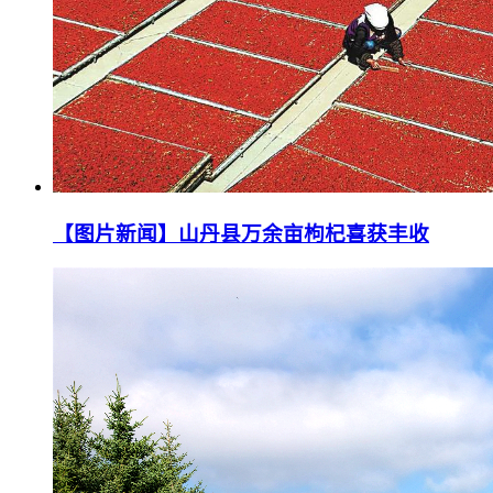
【图片新闻】山丹县万余亩枸杞喜获丰收