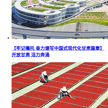
【牢记嘱托 奋力谱写中国式现代化甘肃篇章】
开放甘肃 活力奔涌