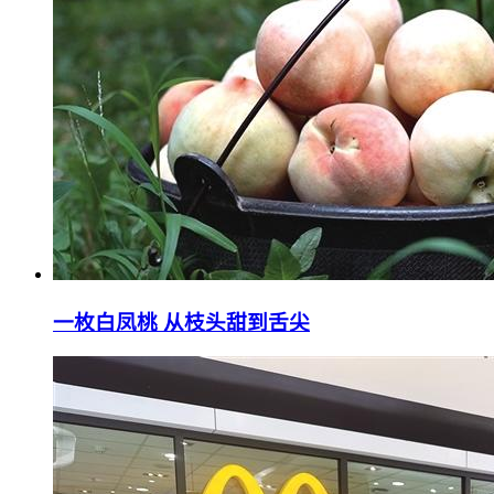
一枚白凤桃 从枝头甜到舌尖