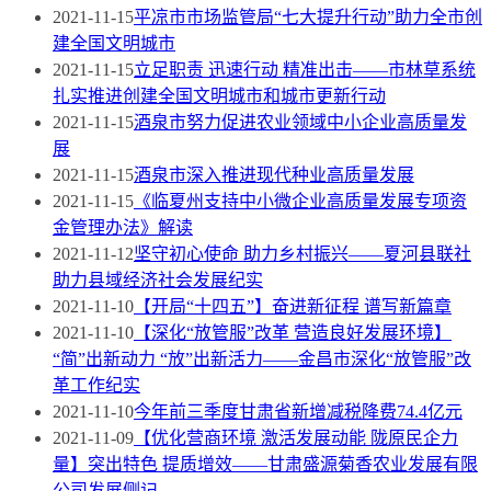
2021-11-15
平凉市市场监管局“七大提升行动”助力全市创
建全国文明城市
2021-11-15
立足职责 迅速行动 精准出击——市林草系统
扎实推进创建全国文明城市和城市更新行动
2021-11-15
酒泉市努力促进农业领域中小企业高质量发
展
2021-11-15
酒泉市深入推进现代种业高质量发展
2021-11-15
《临夏州支持中小微企业高质量发展专项资
金管理办法》解读
2021-11-12
坚守初心使命 助力乡村振兴——夏河县联社
助力县域经济社会发展纪实
2021-11-10
【开局“十四五”】奋进新征程 谱写新篇章
2021-11-10
【深化“放管服”改革 营造良好发展环境】
“简”出新动力 “放”出新活力——金昌市深化“放管服”改
革工作纪实
2021-11-10
今年前三季度甘肃省新增减税降费74.4亿元
2021-11-09
【优化营商环境 激活发展动能 陇原民企力
量】突出特色 提质增效——甘肃盛源菊香农业发展有限
公司发展侧记