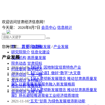
欢迎访问甘肃经济信息网！
今天是：
2026年8月7日
会员中心
信息统计
首 页
研究成果
您的位置：
首页
/
高质量发展
/
产业发展
研究院简介
信息化建设
产业发展
组织机构
高质量发展
院务动态
甘肃招标
2021-11-19
【短评】因地制宜培育特色产业
时政要闻
数字经济
2021-11-18
【兰山论语】做好“数字”大文章
经济动态
一带一路
2021-11-16
【深入贯彻新发展理念 推动甘肃高质量发
发改视点
乡村振兴
展】以高质量发展服务融入新发展格局
投资分析
发展规划
2021-11-16
【深入贯彻新发展理念 推动甘肃高质量发
监测预测
文库下载
展】扬长避短推进我省工业经济提质增效
2021-11-16
“五无”甘南 为绿色发展增添新动能