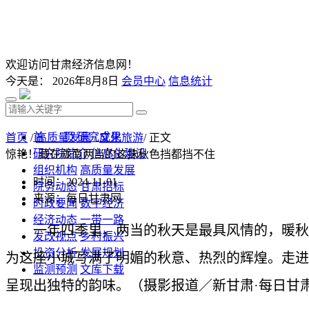
欢迎访问甘肃经济信息网！
今天是：
2026年8月8日
会员中心
信息统计
首 页
研究成果
首页
/
高质量发展
/
文化旅游
/ 正文
研究院简介
信息化建设
惊艳！藏在陇南两当的这抹秋色挡都挡不住
组织机构
高质量发展
时间：2024-11-01
院务动态
甘肃招标
来源：每日甘肃网
时政要闻
数字经济
经济动态
一带一路
一年四季里，两当的秋天是最具风情的，暖秋
发改视点
乡村振兴
投资分析
发展规划
为这座小城写满了明媚的秋意、热烈的辉煌。走进
监测预测
文库下载
呈现出独特的韵味。（
摄影报道
／新甘肃·每日甘