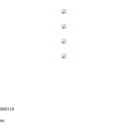
0118
om