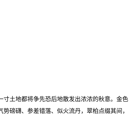
一寸土地都将争先恐后地散发出浓浓的秋意。金色
气势磅礴、参差错落、似火流丹，翠柏点缀其间，