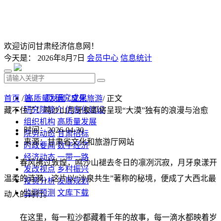
欢迎访问甘肃经济信息网！
今天是：
2026年8月7日
会员中心
信息统计
首 页
研究成果
首页
/
高质量发展
/
文化旅游
/ 正文
研究院简介
信息化建设
藏不住了！鸣沙山月牙泉即将呈现“大漠”独有的浪漫与治愈
组织机构
高质量发展
时间：2026-04-30
院务动态
甘肃招标
来源：甘肃省文化和旅游厅网站
时政要闻
数字经济
经济动态
一带一路
春风拂过敦煌，鸣沙山褪去冬日的凛冽沉寂，月牙泉漾开
发改视点
乡村振兴
温柔的涟漪，这片以“沙泉共生”著称的秘境，便成了大西北最
投资分析
发展规划
监测预测
文库下载
动人的诗行。
在这里，每一粒沙都藏着千年的故事，每一滴水都映着岁