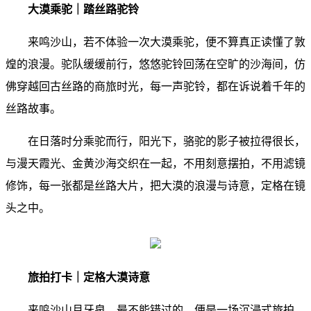
大漠乘驼｜踏丝路驼铃
来鸣沙山，若不体验一次大漠乘驼，便不算真正读懂了敦
煌的浪漫。驼队缓缓前行，悠悠驼铃回荡在空旷的沙海间，仿
佛穿越回古丝路的商旅时光，每一声驼铃，都在诉说着千年的
丝路故事。
在日落时分乘驼而行，阳光下，骆驼的影子被拉得很长，
与漫天霞光、金黄沙海交织在一起，不用刻意摆拍，不用滤镜
修饰，每一张都是丝路大片，把大漠的浪漫与诗意，定格在镜
头之中。
旅拍打卡｜定格大漠诗意
来鸣沙山月牙泉，最不能错过的，便是一场沉浸式旅拍，