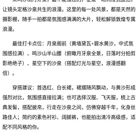
让镜头定格沙泉共生的浪漫。这里的每一处风景，都是天然的
摄影棚，随手一拍都是氛围感满满的大片，轻松解锁敦煌专属
浪漫。
最佳打卡点位：月泉阁前（黄墙黛瓦+碧水黄沙，中式氛
围感拉满）、鸣沙山半山腰（俯瞰月牙泉全景，日落时分拍剪
影绝绝子）、星空下的沙泉（搭配灯光与星空，浪漫感翻
倍）。
穿搭建议：首选红、白长裙，裙摆随风飘动，与黄沙形成
强烈对比，氛围感直接拉满；也可选择汉服、飞天服，梳上古
典发髻，搭配披帛，行走在沙泉之间，仿佛穿越千年，化身丝
路佳人；简约的素色衬衫、阔腿裤，也能拍出清冷高级感，适
配不同风格的你。