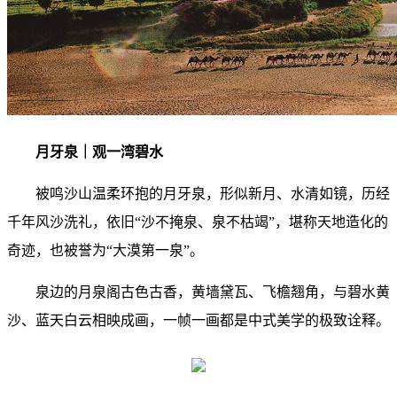
月牙泉｜观一湾碧水
被鸣沙山温柔环抱的月牙泉，形似新月、水清如镜，历经
千年风沙洗礼，依旧“沙不掩泉、泉不枯竭”，堪称天地造化的
奇迹，也被誉为“大漠第一泉”。
泉边的月泉阁古色古香，黄墙黛瓦、飞檐翘角，与碧水黄
沙、蓝天白云相映成画，一帧一画都是中式美学的极致诠释。