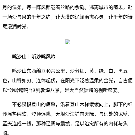
月的温柔，每一阵风都载着丝路的余韵。逃离城市的喧嚣，赴
一场沙与泉的千年之约，让大漠的辽阔治愈心灵，让千年的诗
意浸润时光。
鸣沙山｜听沙鸣风吟
鸣沙山东西绵亘40余公里，沙分红、黄、绿、白、黑五
色，山脊如刃、连绵起伏，在阳光下泛着温柔的金光，自古便
以“沙岭晴鸣”位列敦煌八景，是大自然馈赠的视听盛宴。
不必畏惧登山的疲惫，沿着登山木梯缓缓向上，脚下的细
沙温热绵软，登顶远眺，无垠沙海铺向天际，与远处的戈壁、
蓝天连成一线，那种辽阔与震撼，足以治愈所有的内耗与焦
虑。