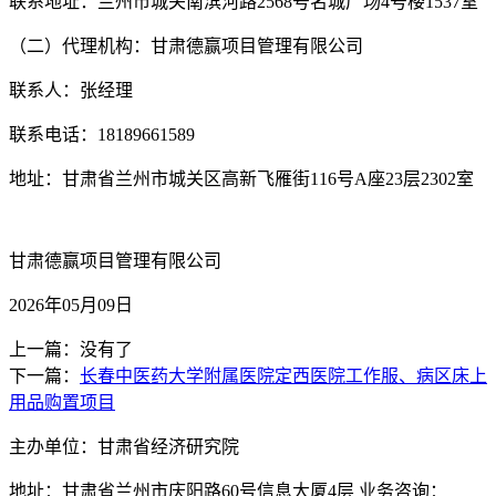
联系地址：兰州市城关南滨河路
2568号名城广场4号楼1537室
（二）
代理机构：甘肃德赢项目管理有限公司
联系人：
张
经理
联系电话：
18189661589
地址：
甘肃省兰州市城关区高新飞雁街
116
号
A
座
23
层
2302
室
甘肃德赢项目管理有限公司
20
2
6
年
05
月
09
日
上一篇：没有了
下一篇：
长春中医药大学附属医院定西医院工作服、病区床上
用品购置项目
主办单位：甘肃省经济研究院
地址：甘肃省兰州市庆阳路60号信息大厦4层 业务咨询：