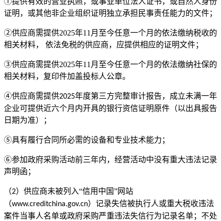
①
提供
有效的营业执照，或事业单位法人证书，或自然人身份
证明，或其他非企业组织证明独立承担民事责任能力的文件
；
②供应商需提供
2025
年
11
月至今
任意一个月的依法缴纳税收的
相关材料，
依法免税的
供应商
，应提供相应的证明文件；
③供应商需提供
2025
年
11
月至今
任意一个月的依法缴纳社保的
相关材料，复印件加盖投标人公章。
④
供应商需提供
年度第三方完整审计报告，成立未满一年
202
5
企业可提供近六个月内开具的银行资信证明原件（以出具报告
日期为准）
；
⑤具有履行合同所必需的设备和专业技术能力；
⑥参加政府采购活动前三年内，经营活动中没有重大违法记录
声明函；
（
）
供应商未被列入
“信用中国”网站
2
（
）记录失信被执行人或重大税收违法
www.creditchina.gov.cn
案件当事人名单或政府采购严重违法失信行为记录名单；不处