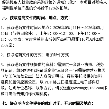
促进残疾人就业政府采购政策的通知》规定，本项目对残疾人
福利性单位产品的价格给予
1
2
%
的扣除。
六、获取磋商文件的时间、地点、方式：
1、获取磋商文件时间及地点：
202
6
年
05
月
11
日～
202
6
年
0
5
月
15
日
（节假日除外），上午
9：00～12：00，下午14：00～
17：00 地点：甘肃省兰州市城关区高新飞雁街116号A座23层
230
2
室；
2、获取磋商文件的方式：电子邮件方式
3、获取磋商文件须提供的资料：
需提供一套营业执照、税务
登记证、组织机构代码证或企业
“三证合一”只需提供营业执照
（复印件加盖公章）法人身份证明书、授权委托书相关资料，
逐页加盖供应商公章，
以
PDF 格式扫描后通过电子邮件获
取
，注明单位名称、联系方式，请发送至
gsdyxmgl@163.com
邮
箱并电话告知招标代理机构。
七
、磋商响应文件提交的截止时间、开启时间及地点：