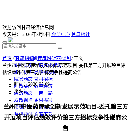
欢迎访问甘肃经济信息网！
今天是：
2026年8月9日
会员中心
信息统计
首 页
研究成果
首页
/
甘肃招标
/
竞争性磋商/谈判
/ 正文
研究院简介
信息化建设
兰州市中医药传承创新发展示范项目-委托第三方开展项目评
组织机构
高质量发展
估绩效评价第三方招标竞争性磋商公告
院务动态
甘肃招标
时间：2026-05-09
时政要闻
数字经济
来源：
经济动态
一带一路
发改视点
乡村振兴
兰州市中医药传承创新发展示范项目
-委托第三方
投资分析
发展规划
监测预测
文库下载
开展项目评估绩效评价第三方招标
竞争性磋商公
告