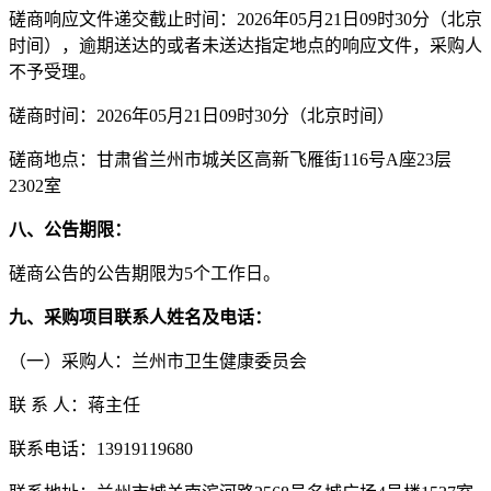
磋商响应文件递交截止时间：
202
6
年
05
月
21
日
09
时
30
分（北京
时间），逾期送达的或者未送达指定地点的响应文件，采购人
不予受理。
磋商时间：
202
6
年
05
月
21
日
09
时
30
分（北京时间）
磋商地点：
甘肃省兰州市城关区高新飞雁街
116
号
A
座
23
层
2302
室
八
、公告期限：
磋商公告的公告期限为
5个工作日。
九
、
采购项目联系人姓名及电话：
（一）
采购人：
兰州市卫生健康委员会
联
系
人：
蒋主任
联系电话：
13919119680