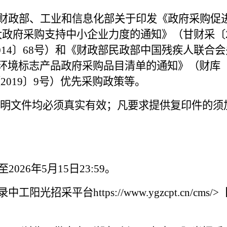
财政部、工业和信息化部关于印发《政府采购促
加大政府采购支持中小企业力度的通知》（甘财采〔2
014〕68号）和《财政部民政部中国残疾人联合
发环境标志产品政府采购品目清单的通知》（财库〔
019〕9号）优先采购政策等。
明文件均必须真实有效；凡要求提供复印件的须
0至202
6
年
5
月
15
日
23
:
59
。
录中工阳光招采平台
https://www.ygzcpt.cn/cms