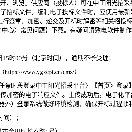
开、浏览。供应商（投标人）可在中工阳光招采
电子招标文件。编制电子投标文件时，应使用最新
进行签章、加密、递交及开标时解密等相关招投
【帮助中心〉
常见问题】下载。有疑问请致电软件制作
日
15
时
00
分（北京时间），逾期不予受理；
（
https://www.ygzcpt.cn/cms/）
任意时段登录中工阳光招采平台
〉
【首页
〉
登录
上传加密的电子响应文件。上传成功后，电子化平
览器外）登录系统做好环境检测，确保开标过程顺
时间）；
昌
市金川区长春路
1号）。