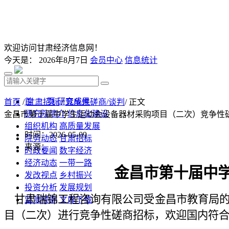
欢迎访问甘肃经济信息网！
今天是：
2026年8月7日
会员中心
信息统计
首 页
研究成果
首页
/
甘肃招标
/
竞争性磋商/谈判
/ 正文
研究院简介
信息化建设
金昌市第十届中学生运动会设备器材采购项目（二次）竞争性
组织机构
高质量发展
时间：2026-05-09
院务动态
甘肃招标
来源：
时政要闻
数字经济
经济动态
一带一路
金昌市第十届中
发改视点
乡村振兴
投资分析
发展规划
甘肃瑞锦工程咨询有限公司
受
金昌市教育局
监测预测
文库下载
目（二次）
进行竞争性磋商招标，欢迎国内符