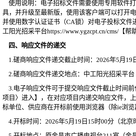
使用说明：电子招标文件需要使用专用软件打
具，并升级至最新版，使用该客户端可以打开
并使用数字认证证书（CA锁）对电子投标文件
工阳光招采平台https://www.ygzcpt.cn/cms/
四、响应文件的递交
1.
磋商响应文件递交截止时间：
202
6
年
5
月
19
2.
磋商响应文件递交地点：中工阳光招采平台
3.
电子响应文件可于提交响应文件截止时间前
项目
〉
进入】，在对应项目内递交响应文件，
标单位、供应商在开标前使用浏览器（除
ie浏
4.
开标时间：
202
6
年
5
月
19
日
15
时
00
分（北京
5.
开标地点：原金昌市广播电视台
211室（金