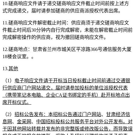
1
0.
磋商响应文件请于递交磋商响应文件截止时间前按上述方
式完成递交，届时请参加磋商的供应商派授权代表出席。
1
1.
磋商响应文件解密截止时间：供应商须于递交磋商响应文
件截止时间后
30分钟内自行完成解密，未能在解密截止时间前
完成解密操作的供应商，视为撤回磋商响应文件。
1
2.
磋商地点：
甘肃省兰州市城关区平凉路
366号通信服务大厦
18楼会议室。
。
13.
其他
（
1
）
电子
响应文件
请于开标当日投标截止时间前通过交通银
行供应商门户网站递交，届时请参加投标的单位派授权代表
（携带笔记本电脑、企业
CA证书绑定的手机）赴开标地点出
席开标仪式。
（
2）
招标公告发布：本招标公告通过门户网站
、
甘肃经济信
息网
、
金采网
、
中国招标投标公共服务平台对外公开发布。对
于因其他网站转载并发布的非完整版或修改版公告，而导致误