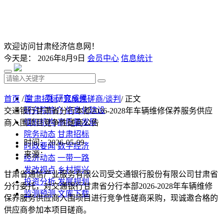
欢迎访问甘肃经济信息网！
今天是：
2026年8月9日
会员中心
信息统计
首 页
研究成果
首页
/
甘肃招标
/
竞争性磋商/谈判
/ 正文
研究院简介
信息化建设
交通银行甘肃省分行本部2026-2028年车辆维修保养服务供应
组织机构
高质量发展
商入围项目竞争性磋商公告
院务动态
甘肃招标
时间：2026-05-09
时政要闻
数字经济
来源：
经济动态
一带一路
发改视点
乡村振兴
甘肃省通信产业服务有限公司受交通银行股份有限公司甘肃省
投资分析
发展规划
分行委托，对交通银行甘肃省分行本部
2026-2028年车辆维修
监测预测
文库下载
保养服务供应商入围项目进行竞争性磋商采购，现诚邀合格的
供应商参加本项目磋商。