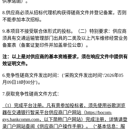
供承诺函）。
8
.
供应商必须从招标代理机构获得磋商文件并登记备案，否则
不能参加本次招标。
9
.
本项目不接受联合体形式的投标。
（二）特别要求：
供应商
须具有交通运输管理部门出具的二类及以上汽车维修经营业务
备案表（备案证复印件并加盖单位公章）。
注：以上是对供应商的基本资格要求，须在响应文件中提供有
效证明文件。
6.
竞争性磋商文件发出时间：
{'采购文件发出时间':'2026年05
月09日
18
时
00分'}
。
7.
获取竞争性磋商文件方式：
（
1）完成平台注册。凡有意参加投标者，须先使用谷歌浏览
器在交通银行智采平台供应商门户网站（https://bocom-
gys.bankcomm.com，以下简称门户网站）完成注册，详情请登
录门户网站查阅《供应商门户操作手册》。（“基本信息：服