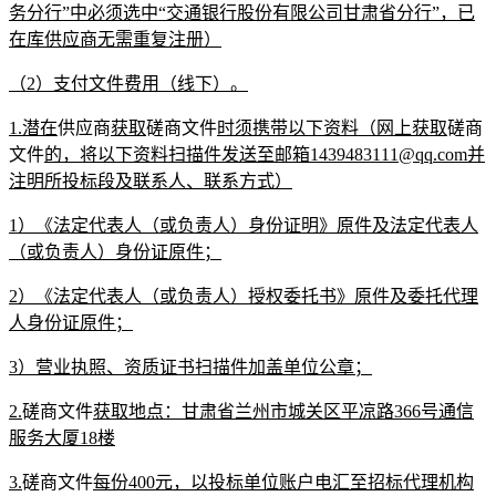
务分行”中必须选中“
交通银行股份有限公司甘肃省分行
”，已
在库供应商无需重复注册）
（
2）支付文件费用（线下）。
1.潜在
供应商
获取
磋商文件
时须携带以下资料（网上获取
磋商
文件
的，将以下资料扫描件发送至邮箱
1439483111
@qq.com并
注明所投标段及联系人、联系方式
）
1）《法定代表人（或负责人）身份证明》原件及法定代表人
（或负责人）身份证原件；
2）《法定代表人（或负责人）授权委托书》原件及委托代理
人身份证原件；
3）营业执照、资质证书扫描件加盖单位公章；
2.
磋商文件
获取地点：甘肃省兰州市城关区平凉路
366号通信
服务大厦18楼
3.
磋商文件
每份
400元，以投标单位账户电汇至招标代理机构