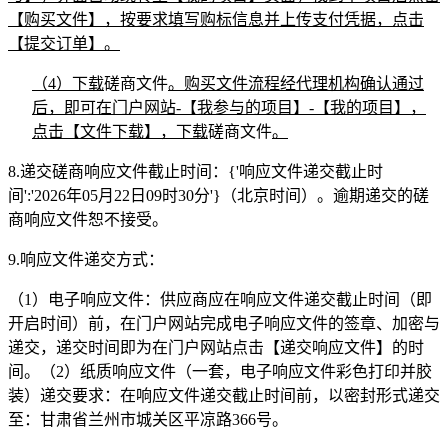
【购买文件】，按要求填写购标信息并上传支付凭据，点击
【提交订单】。
（
4）下载
磋商文件
。购买文件流程经代理机构确认通过
后，即可在门户网站
-【我参与的项目】-【我的项目】，
点击【文件下载】，下载
磋商文件
。
8
.
递交磋商响应文件截止时间
：
{'响应文件递交截止时
间':'2026年05月22日09时30分'}
（北京时间）。逾期递交的磋
商响应文件恕不接受。
9.
响应文件递交方式：
（
1）电子响应文件：供应商应在响应文件递交截止时间（即
开启时间）前，在门户网站完成电子响应文件的签章、加密与
递交，递交时间即为在门户网站点击【递交响应文件】的时
间。（2）纸质响应文件（一套，电子响应文件彩色打印并胶
装）递交要求：在响应文件递交截止时间前，以密封形式递交
至：甘肃省兰州市城关区平凉路366号。