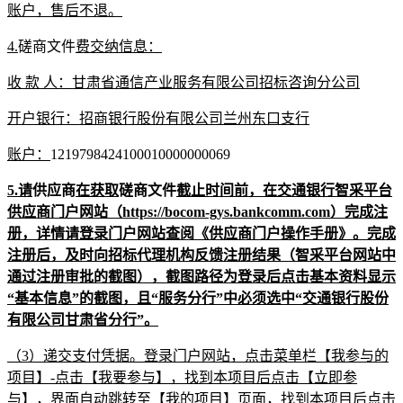
账户，售后不退。
4.
磋商文件
费交纳信息：
收
款
人：甘肃省通信产业服务有限公司招标咨询分公司
开户银行：招商银行股份有限公司兰州东口支行
账户：
1219798424100010000000069
5.请
供应商
在获取
磋商文件
截止时间前，在交通银行智采平台
供应商门户网站（
https://bocom-gys.bankcomm.com）完成注
册，详情请登录门户网站查阅《供应商门户操作手册》。完成
注册后，及时向招标代理机构反馈注册结果（智采平台网站中
通过注册审批的截图），截图路径为登录后点击基本资料显示
“基本信息”的截图，且“服务分行”中必须选中“交通银行股份
有限公司甘肃省分行”。
（
3）递交支付凭据。登录门户网站，点击菜单栏【我参与的
项目】-点击【我要参与】，找到本项目后点击【立即参
与】，界面自动跳转至【我的项目】页面，找到本项目后点击