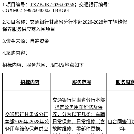
1
.
项目编号：
TXZB-JK-2026-00256
；交通银行编号
：
CGXM62199926040002-TBBG01
2
.
项目名称：
交通银行甘肃省分行本部
2026-2028年车辆维修
保养服务供应商入围项目
3
.
资金来源：自筹资金
4
.
采购内容：
招标内容、服务范围、周期及地点如下
招标内容
服务范围
服务周
交通银行甘肃省分行本部
指定公务用车维修及保
交通银行甘肃省分行
养，分为以下几类：车辆
本部
2026年-2028年公
日常保养、日常维修（含
自合同签订
务用车维修保养供应
故障维修、零部件更换、
3年