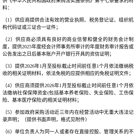
供《中华人民共和国政府采购法实施条例》第十七条要求的材
料：
（
1）供应商提供合法有效的营业执照、税务登记证、组织机
构代码证或三证合一证件；
（
2）供应商必须具有良好的商业信誉和健全的财务会计制
度，提供202
5
年度经会计师事务所审计的年度财务审计报告或
公告发出之日后基本账户开户银行开具的资信证明
；
（
3）提供202
6
年
1月至投标截止时间前任意1个月依法缴纳税
收的相关证明材料，依法免税的应提供相应的免税证明文件；
（
4）供应商须提供202
6
年
1月至投标截止时间前任意1个月依
法缴纳社保保障资金(包括基本养老保险、失业保险、工伤保
险、基本医疗保险)的相关证明材料；
（
5）参加政府采购活动近三年内在经营活动中无重大违法记
录声明；
（
提供书面声明，格式见附件
）
（
6）单位负责人为同一人或者存在直接控股、管理关系的不