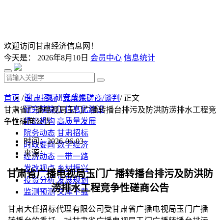
欢迎访问甘肃经济信息网！
今天是：
2026年8月10日
会员中心
信息统计
首 页
研究成果
首页
/
甘肃招标
/
竞争性磋商/谈判
/ 正文
研究院简介
信息化建设
甘肃省广播电视局玉门广播转播台排污及防洪防涝排水工程竞
组织机构
高质量发展
争性磋商公告
院务动态
甘肃招标
时间：2026-06-03
时政要闻
数字经济
来源：
经济动态
一带一路
发改视点
乡村振兴
甘肃省广播电视局玉门广播转播台排污及防洪防
投资分析
发展规划
涝排水工程
竞争
性磋商公告
监测预测
文库下载
甘肃大任招标代理有限公司
受
甘肃省广播电视局玉门广播