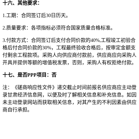
十
六
、其他要求：
1.
工期
：
合同签订后
30日历天。
2.质量要求：各项指标必须符合国家质量合格标准。
3.付款方式：
合同签订后支付合同价款的
40%,工程竣工初验合
格后付合同价款的30%
，
工程最终验收合格后，按审定金额支
付剩余工程款项。
采购人向供应商付款前，供应商应向采购人
开具并提供等额的增值税发票，否则，采购人有权拒绝付款。
十
七
、是否
PPP项目：否
注：《磋商响应性文件》递交截止时间前报名供应商应主动登
录甘肃经济信息网，以便及时了解相关信息和补充信息。如因
未主动登录网站而获取相关信息，对其产生的不利因素由供应
商自行承担。