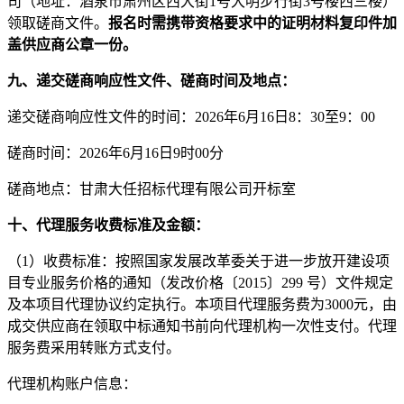
司（地址：
酒泉市肃州区西大街
1号大明步行街3号楼西三楼
）
领取磋商文件。
报名时需携带资格要求中的证明材料复印件加
盖供应商公章一份。
九、递交磋商响应性文件、磋商时间及地点：
递交磋商响应性文件的时间：
202
6
年
6
月
16
日
8
：
30
至
9
：
00
磋商时间：
202
6
年
6
月
16
日
9
时
00
分
磋商地点：
甘肃大任招标代理
有限公司
开标室
十、代理服务收费标准及金额：
（
1）收费标准：按照国家发展改革委关于进一步放开建设项
目专业服务价格的通知（发改价格〔2015〕299 号）文件规定
及
本项目代理协议约定
执行。
本项目代理服务费为
3000元，
由
成交供应商在领取中标通知书前向代理机构一次性支付。代理
服务费采用转账方式支付。
代理机构账户信息：