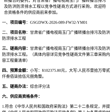
转播台
的委托，对
甘肃省广播电视局玉门广播转播台排污
及防洪防涝排水工程
以竞争性磋商方式进行采购，欢迎符
合资格条件的供应商前来参加。
一、
项目编号
：
GSGDWX-2026-089-FW32-YM01
二、
项目名称
：
甘肃省广播电视局玉门广播转播台排污及防洪
防涝排水工程
三、磋商内容：
甘肃省广播电视局玉门广播转播台排污及防洪
防涝排水工程
。（具体内容详见竞争性磋商文件第三章采购内
容
工程量清单
）
四、预算金额：
小写：
¥
102375.8
0
元，
大写
:人民币
壹拾万零贰
仟叁佰柒拾伍元捌角整
。
五、磋商办法：
综合评分法
六、供应商资格条件：
1.符合《中华人民共和国政府采购法》第二十二条规定，并提