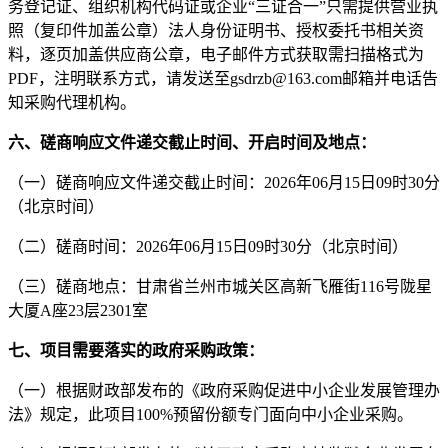
务登记证、组织机构代码证或企业
“三证合一”只需提供营业执
照（复印件加盖公章）法人身份证明书、授权委托书相关资
料，逐页加盖供应商公章，电子邮件方式获取需扫描格式为
PDF
，注明联系方式，请发送至
gsdrzb@163.com
邮箱并电话告
知采购代理机构。
六、
磋商响应文件递交
截止时间、
开启
时间及地点：
（一）磋商
响应文件递交
截止时间：
202
6
年
06
月
15
日
09
时
30
分
（北京时间）
（
二
）磋商时间：
202
6
年
06
月
15
日
09
时
30
分
（北京时间）
（
三
）磋商地点：
甘肃省兰州市城关区高新飞雁街
116
号陇星
大厦
A
座
23
层
2301
室
七、项目需要落实的政府采购政策：
（一）根据财政部发布的《政府采购促进中小企业发展管理办
法》规定，此项目
100%
预留份额专门面向
中小
企业采购
。