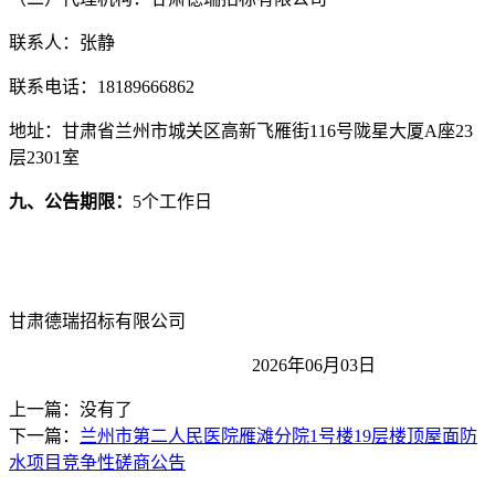
联系人：
张静
联系电话：
18189666862
地址：
甘肃省兰州市城关区高新飞雁街
116
号陇星大厦
A
座
23
层
2301
室
九
、公告期限：
5
个工作日
甘肃德瑞招标有限公司
202
6
年
06
月
03
日
上一篇：没有了
下一篇：
兰州市第二人民医院雁滩分院1号楼19层楼顶屋面防
水项目竞争性磋商公告