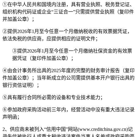
①在中华人民共和国境内注册，具有营业执照、税务登记证、
组织机构代码证或企业“三证合一”只需提供营业执照（复印件
并加盖公章）；
②提供
2026
年
1
月至今
任意一个月缴纳税收的有效票据凭证，
依法免税的供应商，应提供相应的证明文件；
③提供
2026
年
1
月至今
任意一个月缴纳社保资金的有效票
据凭证（复印件加盖公章）；
④由会计事务所出具的
2025
年度的完整的
财务审计报告（复印
件加盖公章）；当年新成立的公司
需提供
基本开户银行出具的
银行资信证明）；
⑤具有履行合同所必需的设备和专业技术能力；
⑥参加政府采购活动前三年内，经营活动中没有重大违法记录
声明函；
2
、供应商未被列入“信用中国”网站
(www.creditchina.gov.cn)
记
录失信被执行人或重大税收违法案件当事人名单或政府采购严