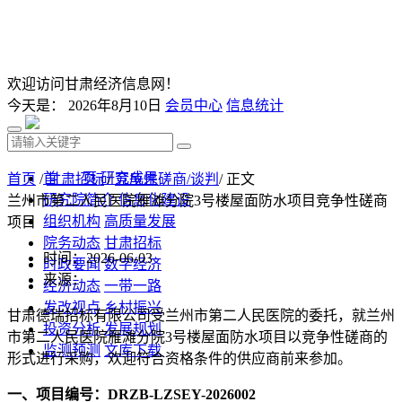
欢迎访问甘肃经济信息网！
今天是：
2026年8月10日
会员中心
信息统计
首 页
研究成果
首页
/
甘肃招标
/
竞争性磋商/谈判
/ 正文
研究院简介
信息化建设
兰州市第二人民医院雁滩分院3号楼屋面防水项目竞争性磋商
组织机构
高质量发展
项目
院务动态
甘肃招标
时间：2026-06-03
时政要闻
数字经济
来源：
经济动态
一带一路
发改视点
乡村振兴
甘肃德瑞招标有限公司受
兰州市第二人民医院
的委托，就
兰州
投资分析
发展规划
市第二人民医院雁滩分院
3
号楼屋面防水项目
以
竞争性磋商
的
监测预测
文库下载
形式进行采购，欢迎符合资格条件的
供应商
前来参加。
一、
项目编号：
DRZB-LZSEY-2026002