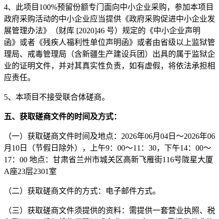
4
、
此项目
100%
预留份额专门面向
中小
企业采购
，
参加本项目
政府采购活动的中小企业应当提供《政府采购促进中小企业发
展管理办法》（财库
[2020]46
号）规定的《中小企业声明
函》
或者《残疾人福利性单位声明函》或者由省级以上监狱管
理局、戒毒管理局（含新疆生产建设兵团）出具的属于监狱企
业的证明文件
，并对其真实性负责，如有虚假，将依法承担相
应责任。
5
、
本项目不接受联合体
磋商
。
五、获取
磋商
文件的时间
及
方式：
（一）获取磋商文件时间及地点：
202
6
年
06
月
04
日～
202
6
年
06
月
10
日（节假日除外），上午
9
：
00
～
11
：
30
，下午
14
：
00
～
17
：
00
地点：
甘肃省兰州市城关区高新飞雁街
116
号陇星大厦
A
座
23
层
2301
室
（二）获取磋商文件的方式：电子邮件方式。
（三）获取磋商文件须提供的资料：需提供一套营业执照、税