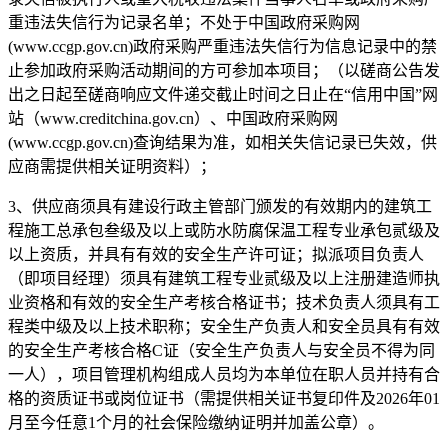
重违法失信行为记录名单；不处于中国政府采购网
(www.ccgp.gov.cn)
政府采购严重违法失信行为信息记录中的禁
止参加政府采购活动期间的方可参加本项目；（以磋商公告发
出之日起至
磋商
响应文件递交
截止时间之日止在
“信用中国”网
站（
www.creditchina.gov.cn
）、中国政府采购网
(www.ccgp.gov.cn)
查询结果为准，如相关失信记录已失效，供
应商需提供相关证明资料）；
3
、
供应商须具有建设行政主管部门颁发的有效期内的建筑工
程施工总承包叁级及以上或防水防腐保温工程专业承包贰级及
以上资质，并具有有效的安全生产许可证；拟派项目负责人
（即项目经理）须具有建筑工程专业贰级及以上注册建造师执
业资格和有效的安全生产考核合格证书；技术负责人须具有工
程类中级及以上技术职称；安全生产负责人和安全员具有有效
的安全生产考核合格
C
证（安全生产负责人与安全员不得为同
一人），项目管理机构组成人员均为本单位在职人员
并持
有合
格的资质证书或岗位证书
（
需提供相关证书复印件及
2026
年
01
月至今任意
1
个月
的
社会保险
缴纳证明并加盖公章
）
。