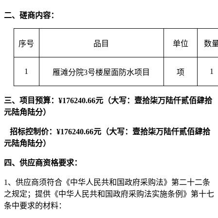
二、
磋商内容：
序号
品目
单位
数
1
1
雁滩分院
3
号楼屋面防水
项目
项
三、项目
预算：
¥
176240.66
元
（大写：壹拾柒万陆仟贰佰肆拾
元陆角陆分）
招标控制价：
¥176240.66
元（大写：壹拾柒万陆仟贰佰肆拾
元陆角陆分）
四、
供应商
资格要求：
1
、供应商须符合《中华人民共和国政府采购法》第二十二条
之规定；提供《中华人民共和国政府采购法实施条例》第十七
条中要求的材料：