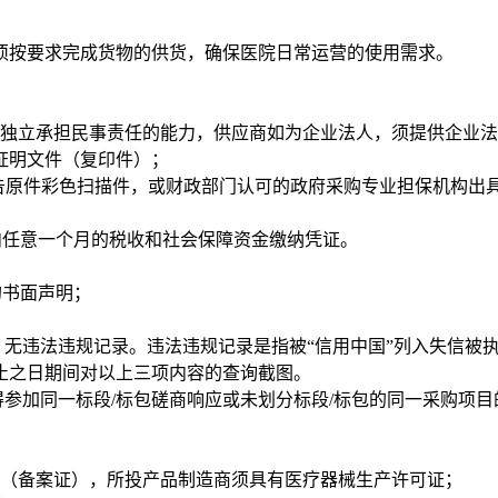
必须按要求完成货物的供货，确保医院日常运营的使用需求。
有独立承担民事责任的能力，供应商如为企业法人，须提供企业
证明文件（复印件）；
报告原件彩色扫描件，或财政部门认可的政府采购专业担保机构
年内任意一个月的税收和社会保障资金缴纳凭证。
的书面声明；
日至今）无违法违规记录。违法违规记录是指被“信用中国”列入失
止之日期间对以上三项内容的查询截图。
得参加同一标段/标包磋商响应或未划分标段/标包的同一采购项
证（备案证），所投产品制造商须具有医疗器械生产许可证；