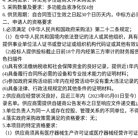
5. 采购数量及要求：多功能血液净化仪4台
6. 供货周期：自合同签订生效之日起30个日历天内，中标方
二、申请人的资格要求
1.必须满足《中华人民共和国政府采购法》第二十二条规定；
（1）在中华人民共和国境内依法登记的法人或其他组织，具
提供事业单位法人证书或登记证或组织机构代码证或其他有效
（2)投标人提供投标截止日前18个月内经第三方审计的财务
色扫描件
(3)具有依法缴纳税收和社会保障资金的良好记录，提供近1
(4)具备履行合同所必需的设备和专业技术能力的证明材料；
(5)参加政府采购活动前3年内在经营活动中没有重大违法记录
(6)具备法律、行政法规规定的其他条件的证明材料。
2.供应商应经营状况良好，且近三年内（2023年05月01
录名单。供应商需提供自磋商公告发布之日至响应文件递交截
3.单位负责人为同一人或存在控股、管理关系的不同单位，不
4.落实政府采购政策需满足的资格要求：无；
5.本项目的特定资格要求：
（1）供应商须具有医疗器械生产许可证或医疗器械经营许可