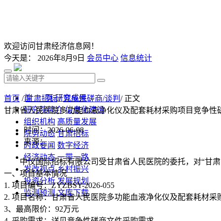
欢迎访问甘肃经济信息网！
今天是：
2026年8月9日
会员中心
信息统计
首 页
研究成果
首页
/
甘肃招标
/
竞争性磋商/谈判
/ 正文
研究院简介
信息化建设
甘肃省人民医院多功能血液净化仪及配套耗材采购项目竞争性
组织机构
高质量发展
时间：2026-06-08
院务动态
甘肃招标
来源：
时政要闻
数字经济
经济动态
一带一路
中仪国际招标有限公司受甘肃省人民医院的委托，对“甘肃省
发改视点
乡村振兴
一、项目基本情况
投资分析
发展规划
1. 项目编号：ZYZBSY-2026-055
监测预测
文库下载
2. 项目名称：甘肃省人民医院多功能血液净化仪及配套耗材采
3、最高限价：92万元
4. 采购需求：详见竞争性磋商文件采购需求