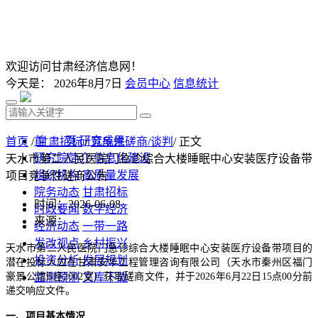
欢迎访问甘肃经济信息网！
今天是：
2026年8月7日
会员中心
信息统计
首 页
研究成果
首页
/
甘肃招标
/
竞争性磋商/谈判
/ 正文
研究院简介
信息化建设
天水市第二人民医院门急诊综合大楼睡眠中心安装医疗设备带
组织机构
高质量发展
项目竞争性磋商公告
院务动态
甘肃招标
时间：2026-06-08
时政要闻
数字经济
来源：
经济动态
一带一路
发改视点
乡村振兴
天水市第二人民医院门急诊综合大楼睡眠中心安装医疗设备带项目
的
投资分析
发展规划
潜在投标人应在甘肃安华工程管理咨询有限公司（天水市秦州区福门
豪景公馆
监测预测
B座2002室）获取磋商文件，并于2026年
文库下载
6
月
22
日
15点00分前
递交响应文件。
一、项目基本情况