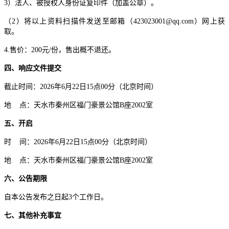
3）法人、被授权人身份证复印件（加盖公章）。
（
2）将以上资料扫描件发送至邮箱（423023001@qq.com）网上获
取。
4.售价：
2
00元/份，售出概不退还。
四、响应文件提交
截止时间：
2026年
6
月
22
日
15点00分（北京时间）
地
点：天水市秦州区福门豪景公馆
B座2002室
五、开启
时
间：
2026年
6
月
22
日
15点00分（北京时间）
地
点：天水市秦州区福门豪景公馆
B座2002室
六、公告期限
自本公告发布之日起
3
个工作日。
七、其他补充事宜