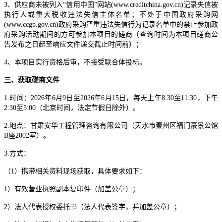
3
、供应商未被列入
“信用中国”网站(www.creditchina.gov.cn)记录失信被
执行人或重大税收违法失信主体名单；不处于中国政府采购网
(www.ccgp.gov.cn)政府采购严重违法失信行为记录名单中的禁止参加政
府采购活动期间的方可参加本项目的磋商（
查询时间为本项目磋商公
告发布之日起至响应文件递交截止时间前）
；
4
、本项目实行资格后审，不接受联合体投标。
三、获取磋商文件
1.时间：202
6
年
6
月
9
日至
2026年
6
月
15
日，每天上午
8:30至11:30，下午
2:30至5:00（北京时间，法定节假日除外）。
2.地点：甘肃安华工程管理咨询有限公司（天水市秦州区福门豪景公馆
B座2002室）。
3.方式：
（
1）携带相关资料现场获取，具体要求如下：
1）有效营业执照副本复印件（加盖公章）；
2）法人代表授权委托书（法人代表签字，并加盖公章）；