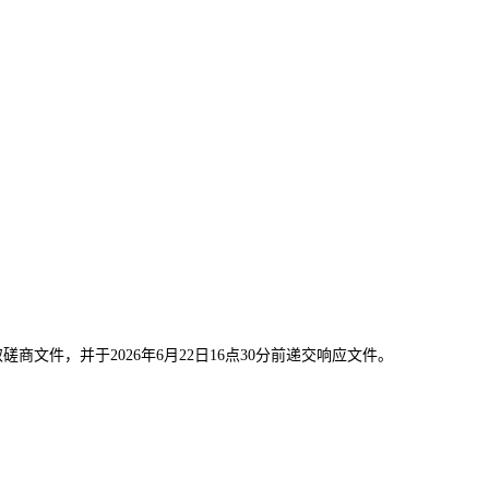
取磋商文件，并于2026年
6
月
22
日
1
6
点
3
0分前递交响应文件。