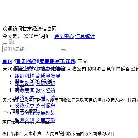
欢迎访问甘肃经济信息网！
今天是：
2026年8月8日
会员中心
信息统计
首 页
研究成果
首页
/
甘肃招标
/
竞争性磋商/谈判
/ 正文
研究院简介
信息化建设
天水市第二人民医院招收废品回收公司采购项目竞争性磋商公
组织机构
高质量发展
时间：2026-06-08
院务动态
甘肃招标
来源：
时政要闻
数字经济
经济动态
一带一路
天水市第二人民医院招收废品回收公司采购项目
的潜在投标人应在甘肃
发改视点
乡村振兴
一、项目基本情况
投资分析
发展规划
监测预测
文库下载
项目编号：
TSEY20260605
项目名称：
天水市第二人民医院招收废品回收公司采购项目