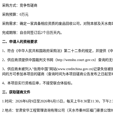
采购方式：竞争性磋商
采购预算
：
0万元
采购需求：确定一家具备相应资质的废品回收公司，对院本部及天水南
完成期限：
自合同签订后
2个日历天内。
二、申请人的资格要求
1、符合《中华人民共和国政府采购法》第二十二条的规定，并提供《
2、供应商须提供中国裁判文书网（http://wenshu.court.g
3、
供应商未被列入
“信用中国”网站(www.creditchina.gov.
间的方可参加本项目的磋商（
查询时间为本项目磋商公告发布之日起至
4
、本项目实行资格后审，不接受联合体投标。
三、获取磋商文件
1.时间：202
6
年
6
月
9
日至
2026年
6
月
15
日，每天上午
8:30至11:30，下
2.地点：甘肃安华工程管理咨询有限公司（天水市秦州区福门豪景公馆B座