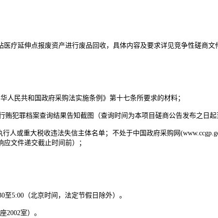
站医疗延伸点报废资产进行废品回收，具体内容及要求详见竞争性磋商文
中华人民共和国政府采购法实施条例》第十七条所要求的材料；
ov.cn）查询的无行贿犯罪档案查询结果告知截图（查询时间为本项目磋商公告发布
cn)记录失信被执行人或重大税收违法失信主体名单；不处于中国政府采购网(www.
响应文件递交截止时间前）
；
午2:30至5:00（北京时间，法定节假日除外）。
2002室）。