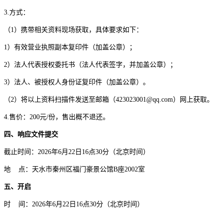
3.方式：
（
1）携带相关资料现场获取，具体要求如下：
1）有效营业执照副本复印件（加盖公章）；
2）法人代表授权委托书（法人代表签字，并加盖公章）；
3）法人、被授权人身份证复印件（加盖公章）。
（
2）将以上资料扫描件发送至邮箱（423023001@qq.com）网上获取。
4.售价：
2
00元/份，售出概不退还。
四、响应文件提交
截止时间：
2026年
6
月
22
日
1
6
点
3
0分（北京时间）
地
点：天水市秦州区福门豪景公馆
B座2002室
五、开启
时
间：
2026年
6
月
22
日
1
6
点
3
0分（北京时间）