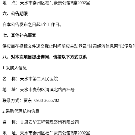
地
点：天水市秦州区福门豪景公馆
B座2002室
六、公告期限
自本公告发布之日起
3
个工作日。
七、其他补充事宜
供应商在投标文件递交截止时间前应主动登录
“甘肃经济信息网”以便
八、对本次项目提出询问，请按以下方式联系
1.采购人信息
名
称：
天水市第二人民医院
地
址：
天水市麦积区渭滨北路西
26号
联系方式：
贾东
0938-2655702
2.采购代理机构信息
名
称：甘肃安华工程管理咨询有限公司
地
址：天水市秦州区福门豪景公馆
B座2002室