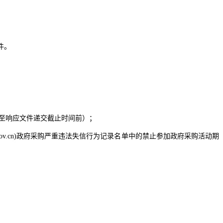
件。
之日起至响应文件递交截止时间前）
；
ccgp.gov.cn)政府采购严重违法失信行为记录名单中的禁止参加政府采购活动期