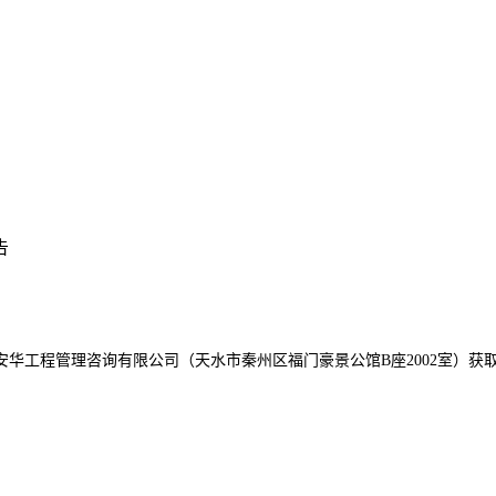
告
安华工程管理咨询有限公司（天水市秦州区福门豪景公馆
B座2002室）获