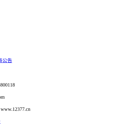
商公告
0118
om
12377.cn
号