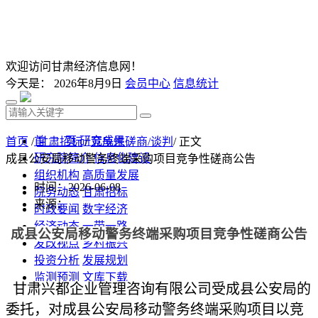
欢迎访问甘肃经济信息网！
今天是：
2026年8月9日
会员中心
信息统计
首 页
研究成果
首页
/
甘肃招标
/
竞争性磋商/谈判
/ 正文
研究院简介
信息化建设
成县公安局移动警务终端采购项目竞争性磋商公告
组织机构
高质量发展
时间：2026-06-08
院务动态
甘肃招标
来源：
时政要闻
数字经济
经济动态
一带一路
成县公安局移动警务终端采购项目
竞争性磋商公告
发改视点
乡村振兴
投资分析
发展规划
监测预测
文库下载
甘肃兴都企业管理咨询有限公司
受
成县公安局
的
委托，对
成县公安局移动警务终端采购项目
以竞