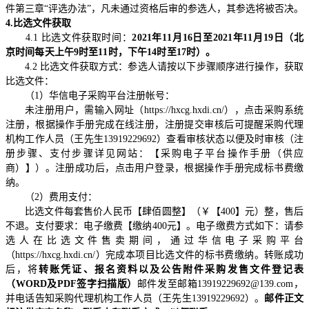
件第三章“评选办法”，凡未通过资格后审的参选人，其参选将被否决。
4.
比选文件获取
4.1
比选文件获取时间：
2021
年
11
月
16
日至
2021
年
11
月
19
日（北
京时间每天上午
9
时至
11
时，下午
14
时至
17
时）。
4.2
比选文件获取方式：参选人请按以下步骤顺序进行操作，获取
比选文件：
（
1
）华信电子采购平台注册帐号：
未注册用户，需输入网址（
https://hxcg.hxdi.cn/
），点击采购系统
注册，根据操作手册完成在线注册，注册提交审核后可提醒采购代理
机构工作人员（王先生
13919229692
）查看审核状态以便及时审核（注
册步骤、支付步骤详见网站：【采购电子平台操作手册（供应
商）】）。注册成功后，点击用户登录，根据操作手册完成标书费缴
纳。
（
2
）费用支付：
比选文件每套售价人民币【肆佰圆整】（￥【
400
】元）整，售后
不退。支付要求：电子缴费【缴纳
400
元】。电子缴费方式如下：请参
选人在比选文件售卖期间，通过华信电子采购平台
（
https://hxcg.hxdi.cn/
）完成本项目比选文件的标书费缴纳。转账成功
后，将
转账凭证、报名资料以及公告附件采购发售文件登记表
（
WORD
及
PDF
签字扫描版）
邮件发至邮箱
13919229692@139.com
，
并电话告知采购代理机构工作人员（王先生
13919229692
）。
邮件正文