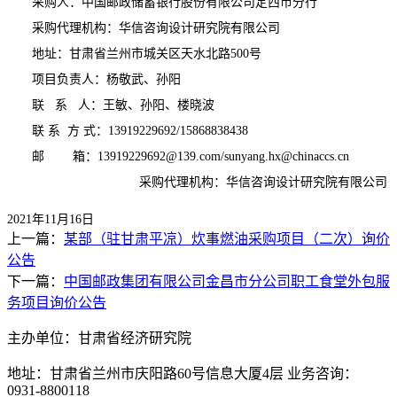
采购人：中国邮政储蓄银行股份有限公司定西市分行
采购代理机构：华信咨询设计研究院有限公司
地址：甘肃省兰州市城关区天水北路
500
号
项目负责人：杨敬武、孙阳
联
系
人：王敏、孙阳、楼晓波
联 系
方 式：
13919229692/15868838438
邮
箱：
13919229692@139.com/sunyang.hx@chinaccs.cn
采购代理机构：华信咨询设计研究院有限公司
2021
年
11
月
16
日
上一篇：
某部（驻甘肃平凉）炊事燃油采购项目（二次）询价
公告
下一篇：
中国邮政集团有限公司金昌市分公司职工食堂外包服
务项目询价公告
主办单位：甘肃省经济研究院
地址：甘肃省兰州市庆阳路60号信息大厦4层 业务咨询：
0931-8800118