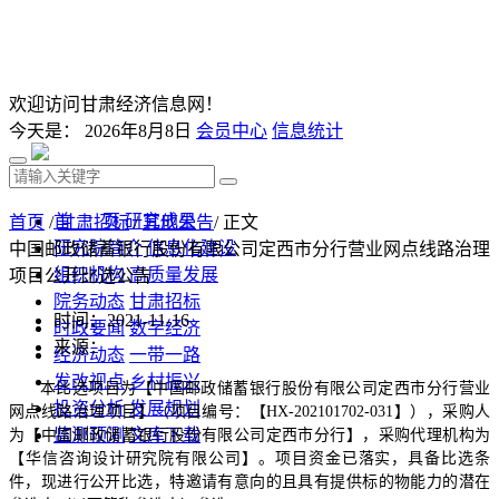
欢迎访问甘肃经济信息网！
今天是：
2026年8月8日
会员中心
信息统计
首 页
研究成果
首页
/
甘肃招标
/
其他公告
/ 正文
研究院简介
信息化建设
中国邮政储蓄银行股份有限公司定西市分行营业网点线路治理
组织机构
高质量发展
项目公开比选公告
院务动态
甘肃招标
时间：2021-11-16
时政要闻
数字经济
来源：
经济动态
一带一路
发改视点
乡村振兴
本比选项目为
【中国邮政储蓄银行股份有限公司定西市分行营业
投资分析
发展规划
网点线路治理项目】
（项目编号：
【
HX-202101702-031
】）
，
采购人
监测预测
文库下载
为
【中国邮政储蓄银行股份有限公司定西市分行】
，采购代理机构为
【华信咨询设计研究院有限公司】
。项目资金已落实，具备比选条
件，现进行公开比选，特邀请有意向的且具有提供标的物能力的潜在