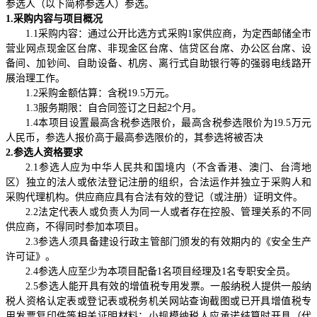
参选人（以下简称参选人）参选。
1.
采购内容与项目概况
1.1
采购内容：通过公开比选方式采购
1
家供应商，为定西邮储全市
营业网点现金区台席、非现金区台席、信贷区台席、办公区台席、设
备间、加钞间、自助设备、机房、离行式自助银行等的强弱电线路开
展治理工作。
1.2
采购金额估算：含税
19.5
万元。
1.3
服务期限：自合同签订之日起
2
个月。
1.4
本项目设置最高含税参选限价，最高含税参选限价为
19.5
万元
人民币，参选人报价高于最高参选限价的，其参选将被否决
2.
参选人资格要求
2.1
参选人应为中华人民共和国境内（不含香港、澳门、台湾地
区）独立的法人或依法登记注册的组织，合法运作并独立于采购人和
采购代理机构。供应商应具有合法有效的登记（或注册）证明文件。
2.2
法定代表人或负责人为同一人或者存在控股、管理关系的不同
供应商，不得同时参加本项目。
2.3
参选人须具备建设行政主管部门颁发的有效期内的《安全生产
许可证》。
2.4
参选人应至少为本项目配备
1
名项目经理及
1
名专职安全员。
2.5
参选人能开具有效的增值税专用发票。一般纳税人提供一般纳
税人资格认定表或登记表或税务机关网站查询截图或已开具增值税专
用发票复印件等相关证明材料；小规模纳税人应承诺结算时开具（代