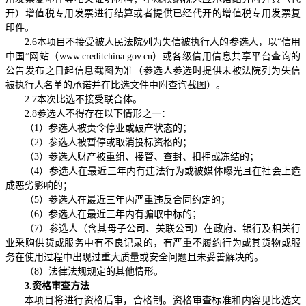
开）增值税专用发票进行结算或者提供已经代开的增值税专用发票复
印件。
2.6
本项目不接受被人民法院列为失信被执行人的参选人，以“信用
中国”网站（
www.creditchina.gov.cn
）或各级信用信息共享平台查询的
公告发布之日起信息截图为准（参选人参选时提供未被法院列为失信
被执行人名单的承诺并在比选文件中附查询截图）。
2.7
本次比选不接受联合体。
2.8
参选人不得存在以下情形之一：
（
1
）参选人被责令停业或破产状态的；
（
2
）参选人被暂停或取消投标资格的；
（
3
）参选人财产被重组、接管、查封、扣押或冻结的；
（
4
）参选人在最近三年内有违法行为或被媒体曝光且在社会上造
成恶劣影响的；
（
5
）参选人在最近三年内严重违反合同约定的；
（
6
）参选人在最近三年内有骗取中标的；
（
7
）参选人（含其母子公司、关联公司）在政府、银行及相关行
业采购供货或服务中有不良记录的，有严重不履约行为或其货物或服
务在使用过程中出现过重大质量或安全问题且未妥善解决的。
（
8
）法律法规规定的其他情形。
3.
资格审查方法
本项目将进行资格后审，合格制。资格审查标准和内容见比选文