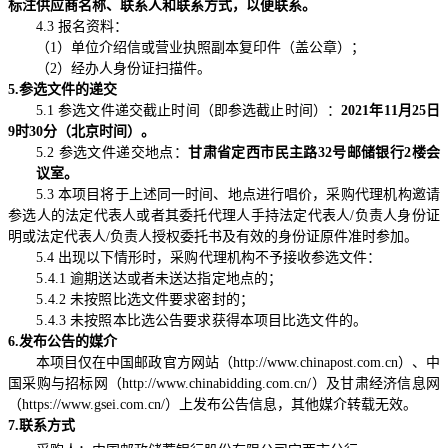
标注供应商名称、联系人和联系方式，以便联系。
4.3
报名资料：
（
1
）单位介绍信或营业执照副本复印件（盖公章）；
（
2
）经办人身份证扫描件。
5.
参选文件的递交
5.1
参选文件递交截止时间（即参选截止时间）：
2021
年
11
月
25
日
9
时
30
分（北京时间）。
5.2
参选文件递交地点：
甘肃省定西市民主路
32
号邮储银行
2
楼会
议室。
5.3
本项目将于上述同一时间、地点进行唱价，
采购代理机构
邀请
参选人的法定代表人或者其委托代理人手持法定代表人
/
负责人身份证
明或法定代表人
/
负责人授权委托书及有效的身份证原件准时参加。
5.4
出现以下情形时，
采购代理机构
不予接收参选文件：
5.4.1
逾期送达或者未送达指定地点的；
5.4.2
未按照比选文件要求密封的；
5.4.3
未按照本比选公告要求获得本项目比选文件的。
6.
发布公告的媒介
本项目仅在中国邮政官方网站（
http://www.chinapost.com.cn
）、中
国采购与招标网（
http://www.chinabidding.com.cn/
）及甘肃经济信息网
（
https://www.gsei.com.cn/
）上发布公告信息，其他媒介转载无效。
7.
联系方式