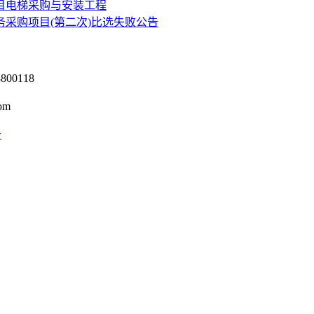
目电梯采购与安装工程
务采购项目(第二次)比选失败公告
0118
om
号