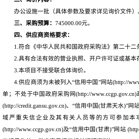
办公设施一批（具体参数及要求详见询价文件）
三、采购预算：
745000.00
元。
四、供应商资格要求：
1
.
符合《中华人民共和国政府采购法》第二十二
2
.
具有合法有效的营业执照、开户许可证或基本
3
.
本项目不接受联合体询价。
4.
供应商须为未被列入“信用中国”网站
(http://ww
单；不处于中国政府采购网
(http://www.ccgp.gov.cn)
(http://credit.gansu.gov.cn)
、“信用中国
(
甘肃天水
)
”网
域严重失信企业及其有关人员等的方可参加本
(http://www.ccgp.gov.cn)
及“信用中国
(
甘肃
)
”网站
(http