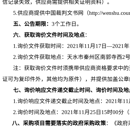
信记录失效，供应商需提供相关证明资料）。
5.
供应商提供中国裁判文书网（
http://wenshu.cour
五、公告期限：
3
个工作日。
六
、
获取询价文件时间及地点
：
1.
询价文件获取时间：
2021
年
11
月
17
日—
2021
年
2.
询价文件获取地点：天水市秦州区南郭寺西
2
注：获取询价文件时须携带供应商资格要求中的
证可为复印件外，其他均为原件），并提供加盖公章
七、询价响应文件递交截止时间、询价时间及地
1.
询价响应文件递交截止时间及地点：
2021
年
11
2.
询价时间及地点：
2021
年
11
月
25
日
15
时
00
分（
八、采购项目需要落实的政府采购政策
：《政府