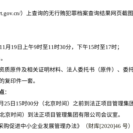
t.gov.cn/
）上查询的无行贿犯罪档案查询结果网页截
11
月
19
日上午
9
时至
11
时
30
分，下午
15
时至
17
时；
号。
资质原件及相关证明材料、法人委托书（原件）、委
的复印件一套。
点
：
月
25
日
15
时
00
分（北京时间）之前到
法正项目管理集
北京时间）到
法正项目管理集团有限公司
会议室。
采购促进中小企业发展管理办法》
（财库
[2020]46
号