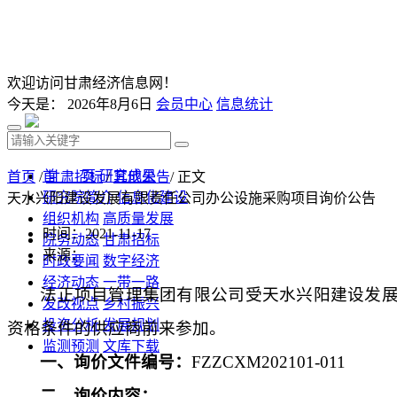
欢迎访问甘肃经济信息网！
今天是：
2026年8月6日
会员中心
信息统计
首 页
研究成果
首页
/
甘肃招标
/
其他公告
/ 正文
研究院简介
信息化建设
天水兴阳建设发展有限责任公司办公设施采购项目询价公告
组织机构
高质量发展
时间：2021-11-17
院务动态
甘肃招标
来源：
时政要闻
数字经济
经济动态
一带一路
法正项目管理集团有限公司受天水兴阳建设发
发改视点
乡村振兴
投资分析
发展规划
资格条件的供应商前来参加。
监测预测
文库下载
一、询价文件编号：
FZZCXM202101-011
二、询价内容：