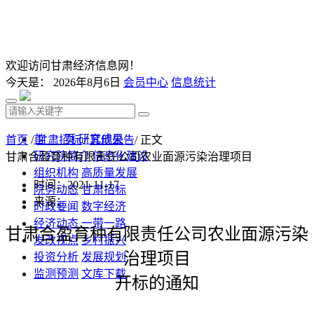
欢迎访问甘肃经济信息网！
今天是：
2026年8月6日
会员中心
信息统计
首 页
研究成果
首页
/
甘肃招标
/
其他公告
/ 正文
研究院简介
信息化建设
甘肃合盈育种有限责任公司农业面源污染治理项目
组织机构
高质量发展
时间：2021-11-17
院务动态
甘肃招标
来源：
时政要闻
数字经济
经济动态
一带一路
甘肃合盈育种有限责任公司农业面源污染
发改视点
乡村振兴
治理项目
投资分析
发展规划
监测预测
文库下载
开标的通知