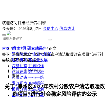
欢迎访问甘肃经济信息网！
今天是：
2026年8月7日
会员中心
信息统计
首 页
研究成果
首页
/
甘肃招标
/
其他公告
/ 正文
研究院简介
信息化建设
关于“凉州区2022年农村分散农户清洁取暖改造项目” 进行社
组织机构
高质量发展
会稳定风险评估的公示
院务动态
甘肃招标
时间：2022-08-04
时政要闻
数字经济
来源：
经济动态
一带一路
发改视点
乡村振兴
关于
“
凉州区
2022年农村分散农户清洁取暖改
投资分析
发展规划
造项目
”
进行社会稳定风险评估的公示
监测预测
文库下载