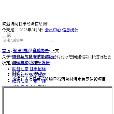
欢迎访问甘肃经济信息网！
今天是：
2026年8月8日
会员中心
信息统计
首 页
研究成果
首页
/
甘肃招标
/
其他公告
/ 正文
研究院简介
信息化建设
关于“古浪县黄花滩镇旱石河台村污水管网建设项目”进行社会
组织机构
高质量发展
稳定风险评估的公示
院务动态
甘肃招标
时间：2022-08-20
时政要闻
数字经济
来源：古浪县黄花滩镇旱石河台村污水管网建设项目
经济动态
一带一路
发改视点
乡村振兴
投资分析
发展规划
监测预测
文库下载