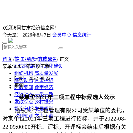
欢迎访问甘肃经济信息网！
今天是：
2026年8月7日
会员中心
信息统计
首 页
研究成果
首页
/
甘肃招标
/
其他公告
/ 正文
研究院简介
信息化建设
某单位2021年三项工程
组织机构
高质量发展
时间：2022-08-22
院务动态
甘肃招标
来源：
时政要闻
数字经济
经济动态
一带一路
某单位
2021年三项工程中标候选人公示
发改视点
乡村振兴
投资分析
发展规划
酒泉天行工程管理有限公司受某单位的委托，
监测预测
文库下载
对某单位
2021年三项工程进行招标
，
并于
2022-0
8
-
22
09:00:00开标、评标，开评标会结束后根据有关