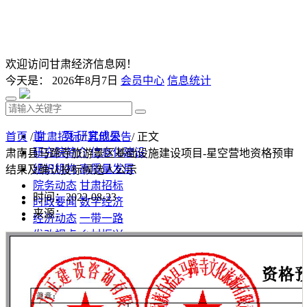
欢迎访问甘肃经济信息网！
今天是：
2026年8月7日
会员中心
信息统计
首 页
研究成果
首页
/
甘肃招标
/
其他公告
/ 正文
研究院简介
信息化建设
肃南县马蹄寺旅游景区基础设施建设项目-星空营地资格预审
组织机构
高质量发展
结果及确认投标候选人公示
院务动态
甘肃招标
时间：2022-08-23
时政要闻
数字经济
来源：
经济动态
一带一路
发改视点
乡村振兴
投资分析
发展规划
监测预测
文库下载