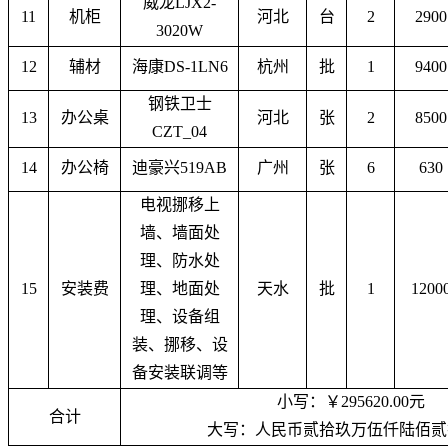
威龙
LJX2-
11
机柜
河北
台
2
2900
3020W
12
辅材
海康
DS-1LN6
杭州
批
1
9400
钢铁卫士
13
办公桌
河北
张
2
8500
CZT_04
14
办公椅
迪豪兴
519AB
广州
张
6
630
电视挪移上
墙、墙面处
理、防水处
15
安装费
理、地面处
天水
批
1
1200
理、设备组
装、挪移、设
备安装联调等
小写：￥
295620.00元
合计
大
写
：人民币贰拾玖万伍仟陆佰贰