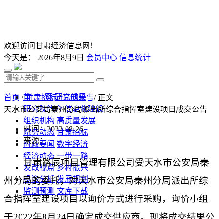
欢迎访问甘肃经济信息网！
今天是：
2026年8月9日
会员中心
信息统计
首 页
研究成果
首页
/
甘肃招标
/
其他公告
/ 正文
研究院简介
信息化建设
天水市公安局秦州分局派出所综合指挥室建设项目成交公告
组织机构
高质量发展
时间：2022-08-26
院务动态
甘肃招标
来源：
时政要闻
数字经济
经济动态
一带一路
甘肃路辰项目管理有限公司
受
天水市公安局秦
发改视点
乡村振兴
投资分析
发展规划
州分局
的委托，对
天水市公安局秦州分局派出所综
监测预测
文库下载
合指挥室建设项目
以询价方式进行采购，询价小组
于
2022年8月24日
确定成交供应商。现将成交结果公