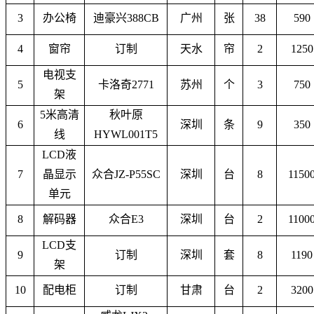
3
办公椅
迪豪兴
388CB
广州
张
38
590
4
窗帘
订制
天水
帘
2
1250
电视支
5
卡洛奇
2771
苏州
个
3
750
架
5米高清
秋叶原
6
深圳
条
9
350
线
HYWL001T5
LCD液
7
晶显示
众合
JZ-P55SC
深圳
台
8
1150
单元
8
解码器
众合
E3
深圳
台
2
1100
LCD支
9
订制
深圳
套
8
1190
架
10
配电柜
订制
甘肃
台
2
3200