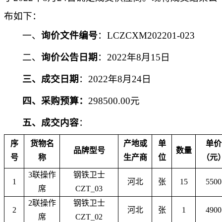
布如下：
一、
询价文件编号
：
LCZCXM202201-0
23
二、
询价公告日期
：
2022年
8
月
15
日
三、成交日期
：
2022年8月24日
四、采
购预算：
298500.00
元
五、成交内容
：
序
货物名
产地或
单
单价
品牌型号
数量
号
称
生产商
位
（元
3联操作
钢铁卫士
1
河北
张
15
5500
席
CZT_03
2联操作
钢铁卫士
2
河北
张
1
4900
席
CZT_02