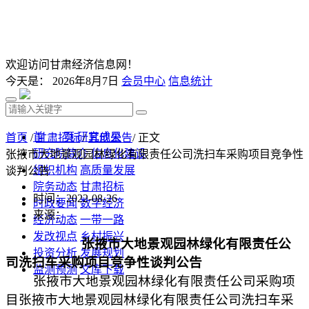
欢迎访问甘肃经济信息网！
今天是：
2026年8月7日
会员中心
信息统计
首 页
研究成果
首页
/
甘肃招标
/
其他公告
/ 正文
研究院简介
信息化建设
张掖市大地景观园林绿化有限责任公司洗扫车采购项目竞争性
组织机构
高质量发展
谈判公告
院务动态
甘肃招标
时间：2022-08-26
时政要闻
数字经济
来源：
经济动态
一带一路
发改视点
乡村振兴
张掖市大地景观园林绿化有限责任公
投资分析
发展规划
司洗扫车采购项目竞争性谈判公告
监测预测
文库下载
张掖市大地景观园林绿化有限责任公司采购项
目张掖市大地景观园林绿化有限责任公司洗扫车采