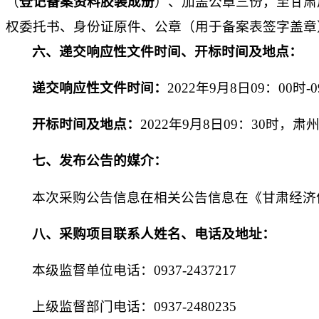
（
登记备案资料胶装成册
）、加盖公章三份，至甘肃
权委托书、身份证原件、公章（用于备案表签字盖章
六
、
递交响应性文件时间、
开标
时间及地点：
递交
响应性
文件
时间：
2022年9月8日
09
：
00
时
-
0
开标
时间及地点：
2022年9月8日
09
：
30
时，
肃
七
、发布公告的媒介：
本次
采购
公告
信息
在
相关公告信息在《甘肃经济
八
、采购项目联系人姓名、电话及地址：
本级监督单位电话：
0937-2437217
上级监督部门电话：
0937-2480235