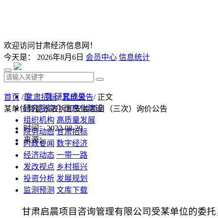
欢迎访问甘肃经济信息网！
今天是：
2026年8月6日
会员中心
信息统计
首 页
研究成果
首页
/
甘肃招标
/
其他公告
/ 正文
研究院简介
信息化建设
某单位智能水表拆卸安装项目（三次）询价公告
组织机构
高质量发展
时间：2022-08-29
院务动态
甘肃招标
来源：
时政要闻
数字经济
经济动态
一带一路
发改视点
乡村振兴
投资分析
发展规划
监测预测
文库下载
甘肃启晨项目咨询管理有限公司受某单位的委托