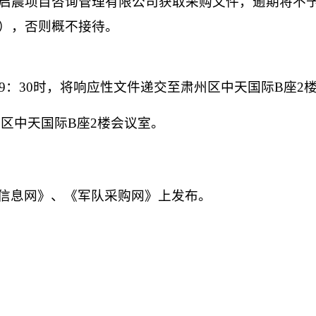
启晨项目咨询管理有限公司
获取
采购
文件
，逾期将不
），否则概不接待。
9
：
30
时
，
将响应性文件
递交至
肃州区中天国际
B座2
州区中天国际
B座2楼会议室。
信息网》、《军队采购网》上发布。