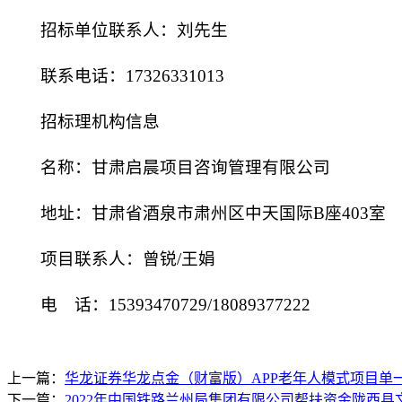
招标单位
联系人
：刘先生
联系电话：
17326331013
招标
理机构信息
名称：
甘肃启晨项目咨询管理有限公司
地址：
甘肃省酒泉市肃州区中天国际
B座403室
项目联系人：曾锐
/王娟
电 话：
15393470729/18089377222
上一篇：
华龙证券华龙点金（财富版）APP老年人模式项目单
下一篇：
2022年中国铁路兰州局集团有限公司帮扶资金陇西