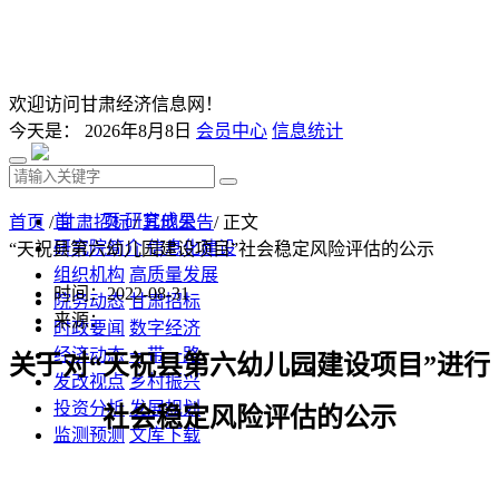
欢迎访问甘肃经济信息网！
今天是：
2026年8月8日
会员中心
信息统计
首 页
研究成果
首页
/
甘肃招标
/
其他公告
/ 正文
研究院简介
信息化建设
“天祝县第六幼儿园建设项目”社会稳定风险评估的公示
组织机构
高质量发展
时间：2022-08-31
院务动态
甘肃招标
来源：
时政要闻
数字经济
经济动态
一带一路
关于对
“
天祝县第六幼儿园建设项目
”进行
发改视点
乡村振兴
投资分析
发展规划
社会稳定风险评估的公示
监测预测
文库下载