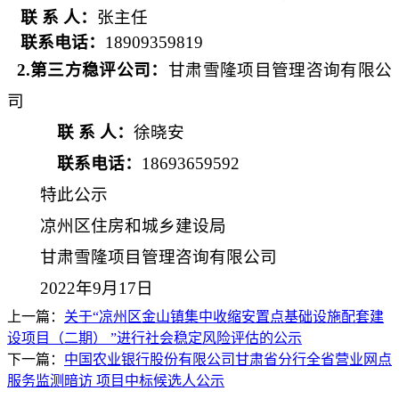
联 系 人
：
张主任
联系电话：
18909359819
2.第三方稳评公司：
甘肃雪隆项目管理咨询有限公
司
联
系
人：
徐晓安
联系电话：
18693659592
特此公示
凉州区住房和城乡建设局
甘肃雪隆项目管理咨询有限公司
202
2
年
9
月
17
日
上一篇：
关于“凉州区金山镇集中收缩安置点基础设施配套建
设项目（二期） ”进行社会稳定风险评估的公示
下一篇：
中国农业银行股份有限公司甘肃省分行全省营业网点
服务监测暗访 项目中标候选人公示