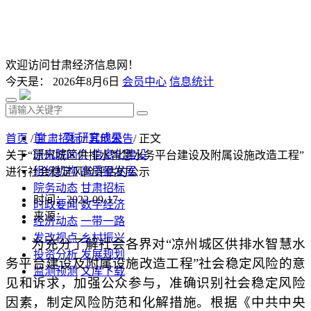
欢迎访问甘肃经济信息网！
今天是：
2026年8月6日
会员中心
信息统计
首 页
研究成果
首页
/
甘肃招标
/
其他公告
/ 正文
研究院简介
信息化建设
关于“凉州城区供排水智慧水务平台建设及附属设施改造工程”
组织机构
高质量发展
进行社会稳定风险评估的公示
院务动态
甘肃招标
时间：2022-09-17
时政要闻
数字经济
来源：
经济动态
一带一路
发改视点
乡村振兴
为充分了解社会各界对
“凉州城区供排水智慧水
投资分析
发展规划
务平台建设及附属设施改造工程”社会稳定风险的意
监测预测
文库下载
见和诉求，加强公众参与，准确识别社会稳定风险
因素，制定风险防范和化解措施。根据《中共中央