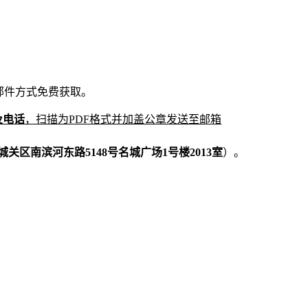
邮件方式免费
获取。
及电话
，
扫描为
PDF格式并
加盖公章发送至
邮箱
城关区南滨河东路
5148号名城广场1号楼2013室
）。