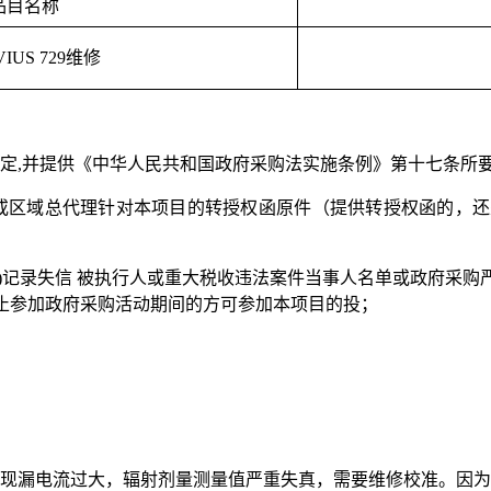
品目名称
VIUS 729维修
定,并提供《中华人民共和国政府采购法实施条例》第十七条所
或区域总代理针对本项目的转授权函原件（提供转授权函的，还
v.cn)记录失信 被执行人
或重大税收违法案件当事人名单或政府采
购
录中的禁止参加政府采购活动期间的方可参加本项目的投
；
现漏电流过大，辐射剂量测量值严重失真，需要维修校准。因为