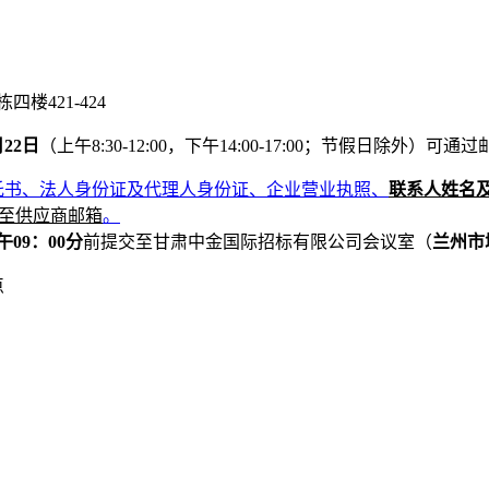
栋四楼421-424
月
22
日
（上午
8:30-12:00，下午14:00-17:00；节假日除外）
可通过
托书、法人身份证及代理人身份证、企业营业执照
、
联系人
姓名
至供应商邮箱
。
午
09
：
0
0
分
前提交至甘肃中金国际招标有限公司会议室（
兰州市
点