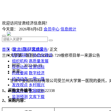
欢迎访问甘肃经济信息网！
今天是：
2026年8月6日
会员中心
信息统计
首 页
研究成果
首页
/
甘肃招标
/
其他公告
/ 正文
研究院简介
信息化建设
兰州大学第一医院OCTAVIUS 729维修项目单一来源公告
组织机构
高质量发展
时间：2022-09-19
院务动态
甘肃招标
来源：
时政要闻
数字经济
经济动态
一带一路
甘肃中金国际招标有限公司受兰州大学第一医院的委托，
发改视点
乡村振兴
1
、
采购
文件编号：
1259-
22338
投资分析
发展规划
监测预测
文库下载
2、
采购
内容：