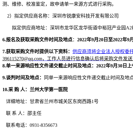
测、维修、校准鉴定
，故申请单一来源方式进行采购
。
2）拟定供应商名称：
深圳市锐康安科技开发有限公司
拟定供应商地址：深圳市龙华区龙华街道中裕冠产业园
A2
6
.报名及获取
采购
文件时间及地点
：
2022
年
9
月
20
日至
2022
年
9
7.
获取
采购文件时
提供
以下资料：
供应商
须将企业法人授权委
396115270
@qq.com，工作人员进行信息确认后将
采购
文件发送
8.单一来源响应性文件递交截止时间及地点：
20
2
2
年
9
月
30
日
上
9.谈判时间及地点：
同
单一来源响应性文件
递交截止时间及地
1
0
.采 购 人：兰州大学第一医院
详细地址：
甘肃省兰州市城关区东岗西路
1号
联
系
人：
邵主任
联系电话：
0931-8356673