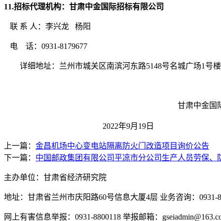
1
1
.招标代理机构：甘肃中金国际招标有限公司
联
系
人：
李兴龙
杨阳
电
话：
0931-8179
6
77
详细地址：兰州市城关区南滨河东路
5148号名城广场1号楼
甘肃中金国
2022
年
9
月
19
日
上一篇：
金昌机场中心变电站隔离防火门改造项目询价公告
下一篇：
中国邮政集团有限公司平凉市分公司生产人员劳保、
主办单位：甘肃省经济研究院
地址：甘肃省兰州市庆阳路60号信息大厦4层 业务咨询：0931-880
网上有害信息举报：0931-8800118 举报邮箱：gseiadmin@163.c