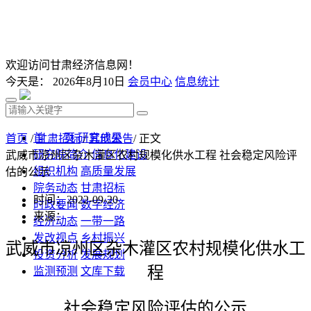
欢迎访问甘肃经济信息网！
今天是：
2026年8月10日
会员中心
信息统计
首 页
研究成果
首页
/
甘肃招标
/
其他公告
/ 正文
研究院简介
信息化建设
武威市凉州区杂木灌区农村规模化供水工程 社会稳定风险评
组织机构
高质量发展
估的公示
院务动态
甘肃招标
时间：2022-09-20
时政要闻
数字经济
来源：
经济动态
一带一路
发改视点
乡村振兴
武威市凉州区杂木灌区农村规模化供水工
投资分析
发展规划
程
监测预测
文库下载
社会稳定风险评估的公示