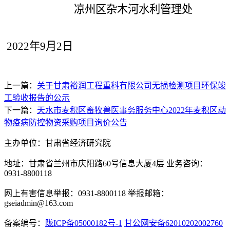
凉州区杂木河水利管理处
202
2
年
9
月
2
日
上一篇：
关于甘肃裕润工程重科有限公司无损检测项目环保竣
工验收报告的公示
下一篇：
天水市麦积区畜牧兽医事务服务中心2022年麦积区动
物疫病防控物资采购项目询价公告
主办单位：甘肃省经济研究院
地址：甘肃省兰州市庆阳路60号信息大厦4层 业务咨询：
0931-8800118
网上有害信息举报：0931-8800118 举报邮箱：
gseiadmin@163.com
备案编号：
陇ICP备05000182号-1
甘公网安备62010202002760