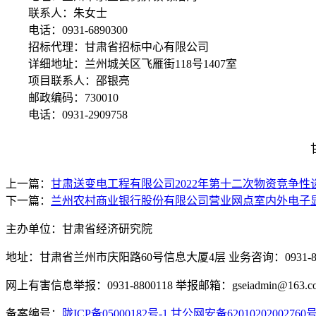
联系人：朱女士
电话：
0931-6890300
招标代理：甘肃省招标中心有限公司
详细地址：兰州城关区飞雁街
118
号
1407
室
项目联系人：邵银亮
邮政编码：
730010
电话：
0931-2909758
上一篇：
甘肃送变电工程有限公司2022年第十二次物资竞争性
下一篇：
兰州农村商业银行股份有限公司营业网点室内外电子
主办单位：甘肃省经济研究院
地址：甘肃省兰州市庆阳路60号信息大厦4层 业务咨询：0931-880
网上有害信息举报：0931-8800118 举报邮箱：gseiadmin@163.c
备案编号：
陇ICP备05000182号-1
甘公网安备62010202002760