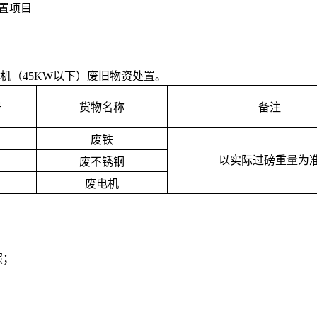
置项目
机（
45KW
以下）废旧物资处置。
号
货物名称
备注
废铁
以实际过磅重量为
废不锈钢
废电机
照；