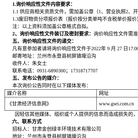
1.
询价响应性文件内容要求：
1.1
供应商相关资质文件，需加盖公章（
1
、营业执照
2
、开
1.3
废旧物资分项报价表（报价按分类单吨不含税单价报价
注：以上资料须加盖公章格式自拟。
2
、
询价响应性文件
装订及密封要求：
询价响应性文件需
五、询价响应性文件的递交：
凡有意参加者请将询价响应性文件于
2022
年
9
月
27
日
17:0
邮寄地址：兰州市永登县树屏镇壕沿沟
收件人：朱女士
联系电话：
0931-6890300
；
17318717707
五、发布公告的媒介：
本次询价公告同时在以下媒体发布：
媒介名称
网址
《甘肃经济信息网》
www.gsei.com.cn
因轻信其他媒体、组织或个人提供的信息而造成损失的，
六、联系方式
招标人：甘肃金创绿丰环境技术有限公司
地址：兰州市永登县树屏镇壕沿沟