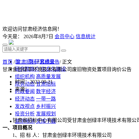
欢迎访问甘肃经济信息网！
今天是：
2026年8月7日
会员中心
信息统计
首 页
研究成果
首页
/
甘肃招标
/
其他公告
/ 正文
研究院简介
信息化建设
甘肃金创绿丰环境技术有限公司废旧物资处置项目询价公告
组织机构
高质量发展
时间：2022-09-21
院务动态
甘肃招标
来源：
时政要闻
数字经济
经济动态
一带一路
发改视点
乡村振兴
投资分析
发展规划
甘肃省招标中心有限公司受甘肃金创绿丰环境技术有限公
监测预测
文库下载
一、项目概况
1
、招 标 人：甘肃金创绿丰环境技术有限公司