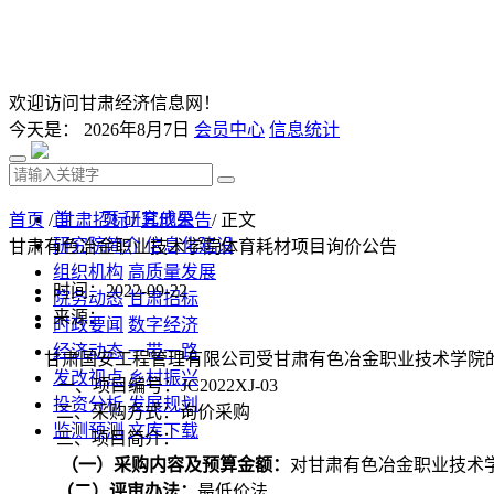
欢迎访问甘肃经济信息网！
今天是：
2026年8月7日
会员中心
信息统计
首 页
研究成果
首页
/
甘肃招标
/
其他公告
/ 正文
研究院简介
信息化建设
甘肃有色冶金职业技术学院体育耗材项目询价公告
组织机构
高质量发展
时间：2022-09-22
院务动态
甘肃招标
来源：
时政要闻
数字经济
经济动态
一带一路
甘肃国安工程管理有限公司
受
甘肃有色冶金职业技术学院
发改视点
乡村振兴
一、项目编号：
JC202
2
XJ-0
3
投资分析
发展规划
二、采购方式：询价采购
监测预测
文库下载
三、项目简介：
（一）采购内容
及预算金额
：
对
甘肃有色冶金职业技术
（
二
）评审办法：
最低价法