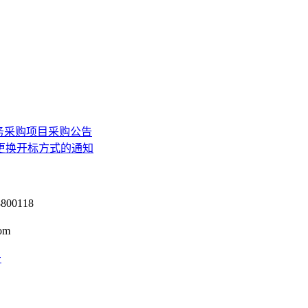
务采购项目采购公告
目更换开标方式的通知
0118
om
号