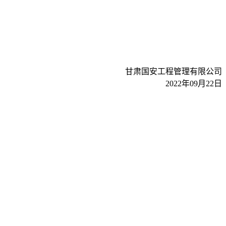
甘肃国安工程管理有限公司
20
22
年
09
月
22
日