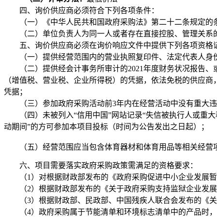
四、询价供应商必须符合下列各项条件：
（一）《中华人民共和国政府采购法》第二十二条规定的
（二）单位负责人为同一人或者存在直接控股、管理关系
五、询价供应商必须在询价响应文件中提供下列各项资格
（一）提供经营范围内的营业执照复印件、法定代表人身
（二）提供经会计事务所审计的
2021年度财务状况报告、
（增值税、营业税、企业所得税）的凭据，依法免税的供应商，
凭据；
（三）参加政府采购活动前
3年内在经营活动中没有重大
（四）未被列入
“信用中国”网站记录“失信被执行人或重
动期间”的方可参加本项目投标（时间为公告发出之日起）；
（
五
）
经营范围应当包含体育器材和体育用品等相关经营
六、项目需要落实政府采购政策需满足的资格要求：
（
1）对根据财政部发布的《政府采购促进中小企业发展暂
（
2）根据财政部发布的《关于政府采购支持监狱企业发展
（
3）根据财政部、民政部、中国残疾人联合会发布的《
（
4）政府采购属于节能清单和环境标志清单中的产品时