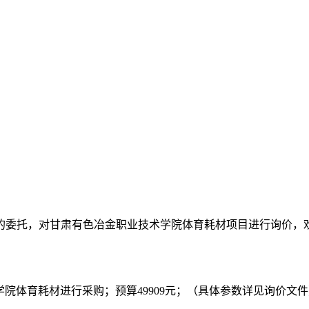
的委托，对
甘肃有色冶金职业技术学院体育耗材
项目
进行询价
，
学院体育耗材进行采购
；预算
49909元；
（
具体参数详见询价文件