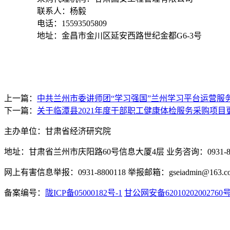
联系人：杨毅
电话：
15593505809
地址：金昌市金川区延安西路世纪金都
G6-3号
上一篇：
中共兰州市委讲师团“学习强国”兰州学习平台运营服
下一篇：
关于临潭县2021年度干部职工健康体检服务采购项
主办单位：甘肃省经济研究院
地址：甘肃省兰州市庆阳路60号信息大厦4层 业务咨询：0931-880
网上有害信息举报：0931-8800118 举报邮箱：gseiadmin@163.c
备案编号：
陇ICP备05000182号-1
甘公网安备62010202002760