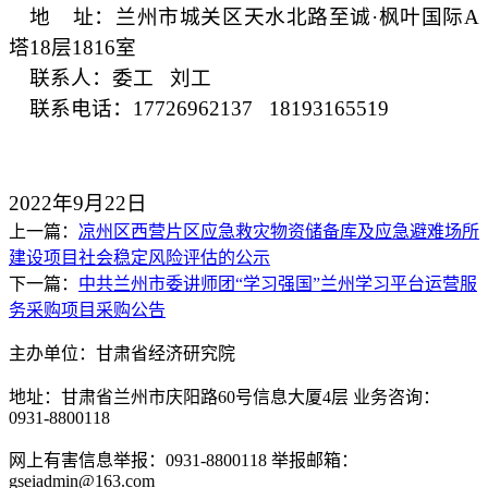
地
址：兰州市城关区天水北路至诚
·枫叶国际A
塔18层1816室
联系人：委工
刘工
联系电话：
17726962137 18193165519
2022年9月22日
上一篇：
凉州区西营片区应急救灾物资储备库及应急避难场所
建设项目社会稳定风险评估的公示
下一篇：
中共兰州市委讲师团“学习强国”兰州学习平台运营服
务采购项目采购公告
主办单位：甘肃省经济研究院
地址：甘肃省兰州市庆阳路60号信息大厦4层 业务咨询：
0931-8800118
网上有害信息举报：0931-8800118 举报邮箱：
gseiadmin@163.com