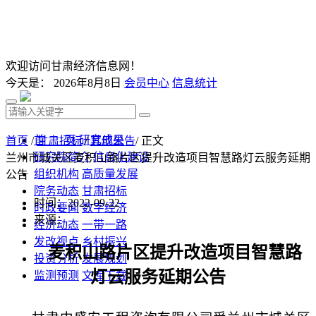
欢迎访问甘肃经济信息网！
今天是：
2026年8月8日
会员中心
信息统计
首 页
研究成果
首页
/
甘肃招标
/
其他公告
/ 正文
研究院简介
信息化建设
兰州市城关区麦积山路片区提升改造项目智慧路灯云服务延期
组织机构
高质量发展
公告
院务动态
甘肃招标
时间：2022-09-22
时政要闻
数字经济
来源：
经济动态
一带一路
发改视点
乡村振兴
麦积山路片区提升改造项目智慧路
投资分析
发展规划
灯云服务
延期公告
监测预测
文库下载