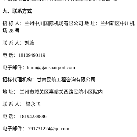
九、联系方式
招
标
人：
兰州中川国际机场有限公司
地
址：
兰州新区中川机
场
28 号
联
系
人：
刘蕊
电
话：
18109490119
电子邮件：
liurui@gansuairport.com
招标代理机构：
甘肃民航工程咨询有限公司
地
址：
兰州市城关区嘉峪关西路民航小区院内
联
系
人：
梁永飞
电
话：
18194238886
电子邮件：
791731224@qq.com