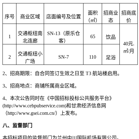
面积
招商业
招商底
序号
商业区域
店面编号及位置
（㎡）
态
价
交通枢纽南
SN-13（原乐仓
1
65
饮品
北连廊
客）
40元.
㎡/月
交通枢纽小
2
SN-7
110
足浴
广场
2、招商期限：自合同签订生效之日至 T3 航站楼启用。
3、招商地点：商铺所属商业区域。
4、本次公告同时在《中国招标投标公共服务平台》
(http://www.cebpubservice.com)和甘肃经济信息网
（http://www.gsei.com.cn/）上发布。
八、监督部门
本招标项目的监督部门为
兰州中川国际机场有限公司
。