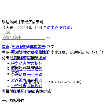
欢迎访问甘肃经济信息网！
今天是：
2026年8月10日
会员中心
信息统计
首 页
研究成果
首页
/
甘肃招标
/
其他公告
/ 正文
研究院简介
信息化建设
兰州中川国际机场（交通枢纽南北连廊、交通枢纽小广场）部
组织机构
高质量发展
分商铺招商项目招商公告
院务动态
甘肃招标
时间：2022-09-22
时政要闻
数字经济
来源：
经济动态
一带一路
发改视点
乡村振兴
（招标编号：
GSMHZXZB-2022-018
）
投资分析
发展规划
项目所在地区：
甘肃省
,兰州市
监测预测
文库下载
一、招标条件