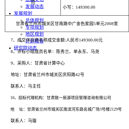
司
发展动态
小写：
1
49300.00
发展规划
总体规划
甘肃省兰州市城关区甘南路中广金色家园
5单元2008室
专项规划
地区规划
7
、
成交
供应商名称
成交
金额
:
人民币
1
49300.00
元
计划报告
研究院动态
8、评标小组成员名单：
陈秀兰
、
单永东
、
马尧
9、采购人：甘肃省计算中心
地址：甘肃省兰州市城关区庆阳路
42号
联系人：马主任
10、
招标代理机构：甘肃致一辰源项目管理咨询有限公司
地
址：甘肃省兰州市城关区南滨河东路名城广场
3号楼2129号
联系人：
马璇