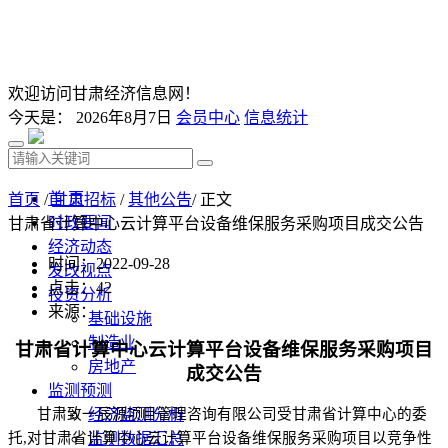
欢迎访问甘肃经济信息网！
今天是：
2026年8月7日
会员中心
信息统计
首 页
首页
/
甘肃招标
/
其他公告
/ 正文
时政要闻
甘肃省计算中心云计算平台设备维保服务采购项目成交公告
经济动态
时间：2022-09-28
发改视点
点击：
42
投资分析
来源：
基础设施
制造业
甘肃省计算中心云计算平台设备维保服务采购项目
房地产
成交公告
监测预测
甘肃致一辰源项目管理咨询有限公司受甘肃省计算中心的委
经济监测分析
托
,对
甘肃省计算中心云计算平台设备维保服务采购项目
监测数据汇总
以竞争性