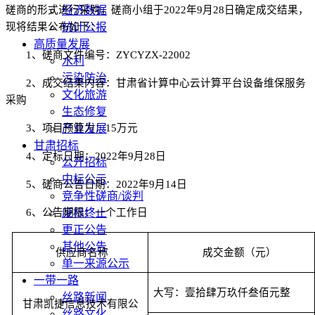
磋商的形式进行采购，
经济数据
磋商
小组于
2022年
9
月
28
日确定成交结果，
现将结果公布如下：
统计公报
高质量发展
1
、
磋商
文件编号：
ZYCYZX-22002
水利
污染防治
2、
成交结果内容：
甘肃省计算中心云计算平台设备维保服务
文化旅游
采购
生态修复
3、
项目预算为
产业发展
：
15万元
甘肃招标
4
、定标日期：
20
22
年
9
月
28
日
公开招标
中标公示
5
、
磋商
公告日期：
20
22
年
9
月
14
日
竞争性磋商/谈判
6、公告期限：
废标终止
一
个工作日
更正公告
其他公告
供应商名称
成交
金额（元）
单一来源公示
一带一路
大写：
壹拾肆万玖仟叁佰元整
丝路新闻
甘肃凯捷信息技术有限公
丝路文化