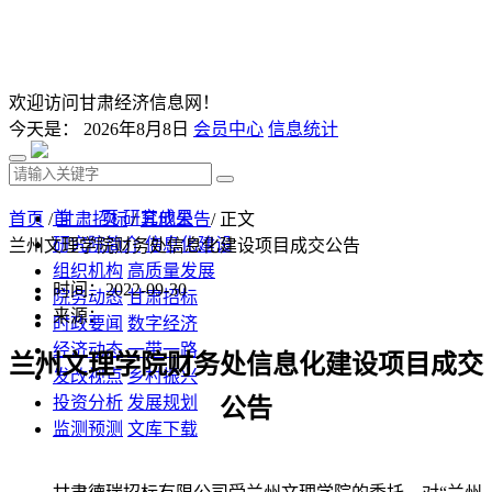
欢迎访问甘肃经济信息网！
今天是：
2026年8月8日
会员中心
信息统计
首 页
研究成果
首页
/
甘肃招标
/
其他公告
/ 正文
研究院简介
信息化建设
兰州文理学院财务处信息化建设项目成交公告
组织机构
高质量发展
时间：2022-09-30
院务动态
甘肃招标
来源：
时政要闻
数字经济
经济动态
一带一路
兰州文理学院财务处信息化建设项目
成交
发改视点
乡村振兴
投资分析
发展规划
公告
监测预测
文库下载