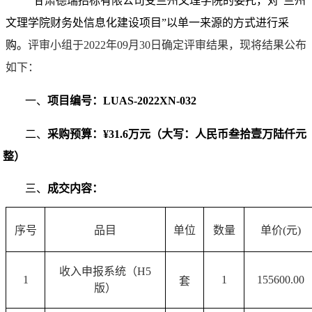
甘肃德瑞招标有限公司
受
兰州文理学院的
委托，对
“
兰州
文理学院财务处信息化建设项目
”
以
单一来源的方
式进行
采
购
。
评
审
小组于
2022
年
09
月
30
日确定
评审
结果，现将结果公布
如下：
一、
项目编号：
LUAS-2022XN-032
二、
采购预算：
¥
31.6万元（大写：人民币叁拾壹万陆仟元
整）
三、
成交
内容：
序号
品目
单位
数量
单价
(元)
收入申报系统（
H5
1
1
155600.00
套
版）