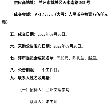
供应商地址：
兰州市城关区天水南路
505 号
成交金额：￥
31.5万元（大写：人民币叁拾壹万伍仟元
整）
五
、
成交
日期：
2022
年
09
月
30
日。
六
、
采购
公告发布日期：
202
2
年
09
月
26
日。
七
、评审委员会成员名
闫加元、陈秀兰、赵玺。
单
：
八
、
公告期限
：
一个工作日
。
九
、
联系人姓名及电话：
（一）招标人：兰州文理学院
联系人：陈老师