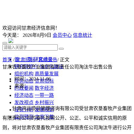
欢迎访问甘肃经济信息网！
今天是：
2026年8月9日
会员中心
信息统计
首 页
研究成果
首页
/
甘肃招标
/
其他公告
/ 正文
研究院简介
信息化建设
甘肃农垦畜牧产业集团有限责任公司淘汰牛出售公告
组织机构
高质量发展
时间：2024-11-06
院务动态
甘肃招标
来源：
时政要闻
数字经济
经济动态
一带一路
发改视点
乡村振兴
甘肃鸿运项目管理咨询有限公司受甘肃农垦畜牧产业集团
投资分析
发展规划
监测预测
文库下载
有限责任公司的委托按照公开、公正、公平和诚实信用的原
则，将对甘肃农垦畜牧产业集团有限责任公司淘汰牛进行公开