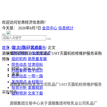
欢迎访问甘肃经济信息网！
今天是：
2026年8月7日
会员中心
信息统计
首 页
研究成果
首页
/
甘肃招标
/
其他公告
/ 正文
研究院简介
信息化建设
酒钢集团祁牧乳业公司乳品厂UHT灭菌机检修维护服务采购
组织机构
高质量发展
预告
院务动态
甘肃招标
时间：2024-11-19
时政要闻
数字经济
来源：
经济动态
一带一路
发改视点
乡村振兴
酒钢集团祁牧乳业公司乳品厂UHT灭菌机检修维护服务
投资分析
发展规划
采购预告
监测预测
文库下载
酒钢集团交易中心关于酒钢集团祁牧乳业公司乳品厂