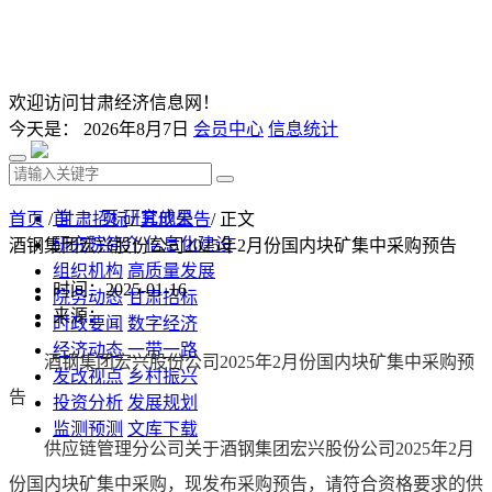
欢迎访问甘肃经济信息网！
今天是：
2026年8月7日
会员中心
信息统计
首 页
研究成果
首页
/
甘肃招标
/
其他公告
/ 正文
研究院简介
信息化建设
酒钢集团宏兴股份公司2025年2月份国内块矿集中采购预告
组织机构
高质量发展
时间：2025-01-16
院务动态
甘肃招标
来源：
时政要闻
数字经济
经济动态
一带一路
酒钢集团宏兴股份公司2025年2月份国内块矿集中采购预
发改视点
乡村振兴
告
投资分析
发展规划
监测预测
文库下载
供应链管理分公司关于酒钢集团宏兴股份公司2025年2月
份国内块矿集中采购，现发布采购预告，请符合资格要求的供