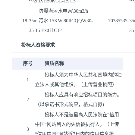
～2mXH50KGL-15/1.5
～2
防爆潜污水电泵\30m3/h
18
35m 污水 15KW 80IICQQW30-
70385535
35
35-15 ExdⅡCT4
35
投标人资格要求
序号
资质名称
投标人须为中华人民共和国境内的独
1
立法人或其他组织。（上传营业执照）
投标人应具有响应招标项目的能力。
2
（以承诺书形式响应，格式自拟)
投标人不是被最高人民法院在“信用
中国”网站列入的失信被执行人。（上传
3
“信用中国”网站近7日内的信用信息报