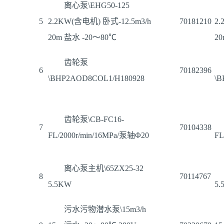
离心泵\EHG50-125
5
2.2KW(含电机) 卧式-12.5m3/h
70181210
2.
20m 盐水 -20～80℃
2
齿轮泵
6
70182396
\BHP2AOD8COL1/H180928
\B
齿轮泵\CB-FC16-
7
70104338
FL/2000r/min/16MPa/泵轴Φ20
FL
离心泵主机\65ZX25-32
8
70114767
5.5KW
5.
污水污物潜水泵\15m3/h