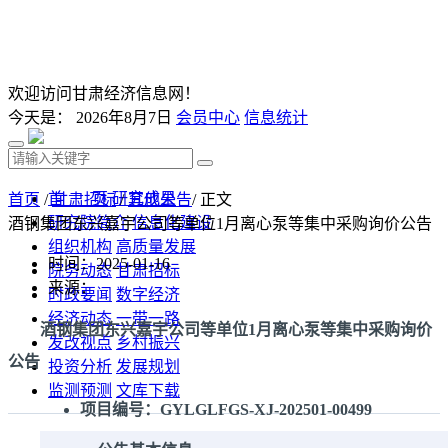
欢迎访问甘肃经济信息网！
今天是：
2026年8月7日
会员中心
信息统计
首 页
研究成果
首页
/
甘肃招标
/
其他公告
/ 正文
研究院简介
信息化建设
酒钢集团东兴嘉宇公司等单位1月离心泵等集中采购询价公告
组织机构
高质量发展
时间：2025-01-16
院务动态
甘肃招标
来源：
时政要闻
数字经济
经济动态
一带一路
酒钢集团东兴嘉宇公司等单位1月离心泵等集中采购询价
发改视点
乡村振兴
公告
投资分析
发展规划
监测预测
文库下载
项目编号：GYLGLFGS-XJ-202501-00499