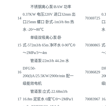
不锈钢离心泵\BAW 功率
0.37KW 电压220V 进口32mm 出
0
14
70369725
口25mm 螺口 卧式-1m3/h 8m 热
口
水 -20～80℃
水
单级双吸离心泵\卧
15
式-572m3/h 65m 净环水 0-90℃/0
70380865
式-
～2MPa/3～4m
～
管道泵\22m3/h 44.2m 水
DFG50-
DF
16
70386829
200(I)A/25.5KW/2900r/min 配一
20
级能效电机
级
管道泵\立式-22.68m3/h
17
16.8m 泥浆水 0度℃/0～2MPa/1
70083967
1