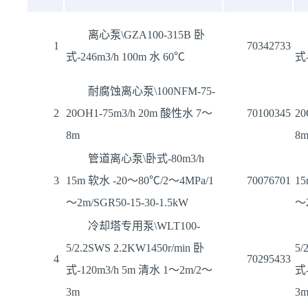
离心泵\GZA100-315B 卧
1
70342733
式-246m3/h 100m 水 60℃
式-
耐腐蚀离心泵\100NFM-75-
2
20OH1-75m3/h 20m 酸性水 7～
70100345
20
8m
8
管道离心泵\卧式-80m3/h
3
15m 软水 -20～80℃/2～4MPa/1
70076701
15
～2m/SGR50-15-30-1.5kW
～2
冷却塔专用泵\WLT100-
5/2.2SWS 2.2KW1450r/min 卧
5/
4
70295433
式-120m3/h 5m 清水 1～2m/2～
式-
3m
3