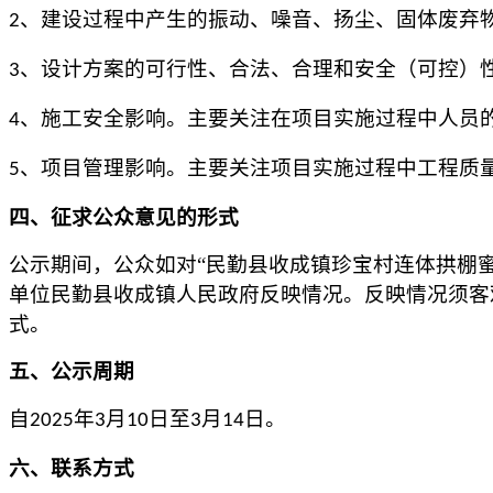
、
建设过程中产生的振动、噪音、扬尘、固体废弃
2
、
设计方案的可行性、合法、合理和安全（可控）
3
、
施工安全影响。主要关注在项目实施过程中人员
4
、
项目管理影响。主要关注项目实施过程中工程质
5
四、征求公众意见的形式
公示期间，公众如对
“
民勤县收成镇珍宝村连体拱棚
单位
民勤县
收成
镇人民政府
反映情况。反映情况须客
式。
五、公示周期
自
年
月
日至
月
日。
202
5
3
10
3
14
六、联系方式