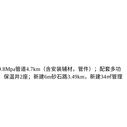
0.8Mpa
管道
4.7km
（含安装辅材，管件）；配套多功
，保温井
2
座；新建
6m
砂石路
3.49km
，新建
34
㎡管理