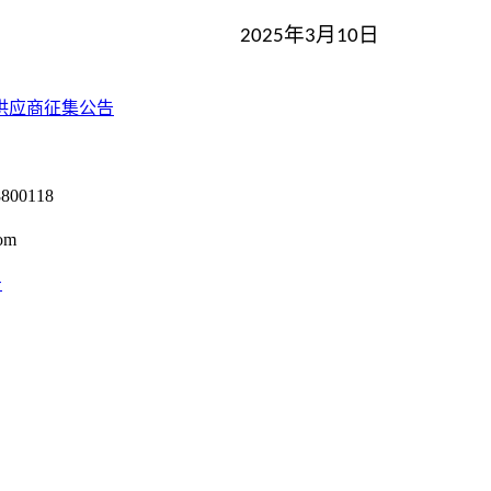
年
月
日
202
5
3
10
供应商征集公告
0118
om
号