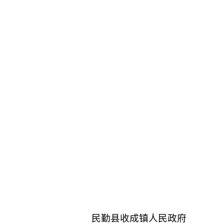
民勤县
收成
镇
人民政府