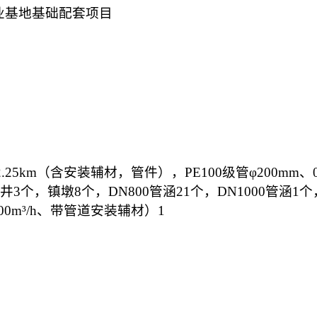
业基地基础配套项目
2.25km
（含安装辅材，管件），
PE100
级管φ
200mm
、
井
3
个，镇墩
8
个，
DN800
管涵
21
个，
DN1000
管涵
1
个
00m
³
/h
、带管道安装辅材）
1