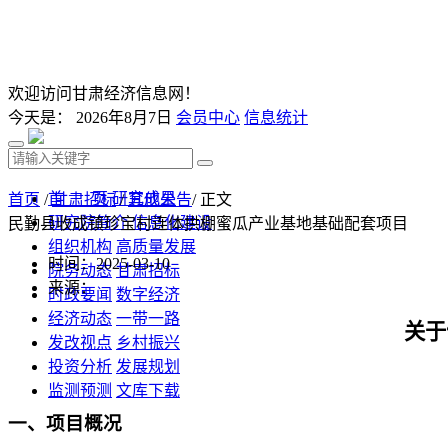
欢迎访问甘肃经济信息网！
今天是：
2026年8月7日
会员中心
信息统计
首 页
研究成果
首页
/
甘肃招标
/
其他公告
/ 正文
研究院简介
信息化建设
民勤县收成镇珍宝村连体拱棚蜜瓜产业基地基础配套项目
组织机构
高质量发展
时间：2025-03-10
院务动态
甘肃招标
来源：
时政要闻
数字经济
经济动态
一带一路
关于
发改视点
乡村振兴
投资分析
发展规划
监测预测
文库下载
一、项目概况