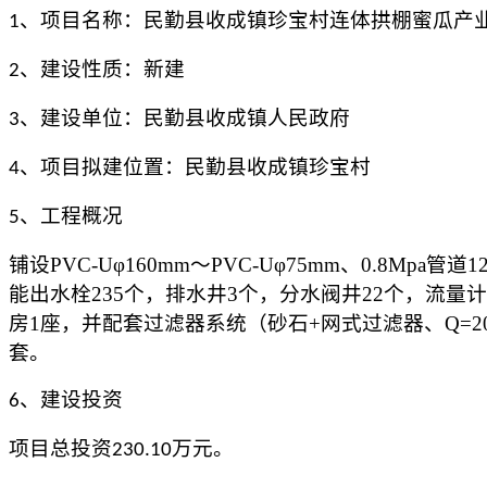
、
项目名称
：
民勤县收成镇珍宝村连体拱棚蜜瓜产
1
、
建
设性质
：
新建
2
、
建设单位
：民勤县
收成
镇人民政府
3
、
项目拟建位置：
民勤县
收成
镇
珍宝村
4
、
工程概况
5
铺设
PVC-U
φ
160mm
～
PVC-U
φ
75mm
、
0.8Mpa
管道
1
能出水栓
235
个，排水井
3
个，分水阀井
22
个，流量计
房
1
座，并配套过滤器系统（砂石
+
网式过滤器、
Q=2
套。
、
建设投资
6
项目总投资
万元
。
230.10