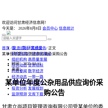
欢迎访问甘肃经济信息网！
今天是：
2026年8月8日
会员中心
信息统计
首 页
研究成果
首页
/
甘肃招标
/
其他公告
/ 正文
研究院简介
信息化建设
某单位年度公杂用品供应询价采购公告
组织机构
高质量发展
时间：2025-03-11
院务动态
甘肃招标
来源：
时政要闻
数字经济
经济动态
一带一路
某单位年度公杂用品供应询价采
发改视点
乡村振兴
投资分析
发展规划
购公告
监测预测
文库下载
甘肃立尚项目管理咨询有限公司受某单位的委