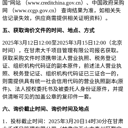
国”网站 （www.creditchina.gov.cn）、中国政府采购
网 （www.ccgp.gov.cn） 查询结果为准，如相关失
信记录失效，供应商需提供相关证明资料）。
五、获取询价文件的时间、地点、方式
202
5
年
3
月
12
日
12
:00至
202
5
年
3
月
15
日
1
2
:00（北京
时间）
，在甘肃大千项目管理有限公司报名获取。
获取采购文件时须携带法人营业执照、税务登记
证、组织机构代码证的副本原件，前述法人营业执
照、税务登记证、组织机构代码证已三证合一的，
则需提供具有统一社会信用代码的营业执照副本
(原
件)、法人授权委托书及被委托人身份证原件，并提
供清晰可见的加盖公章的复印件一套。
六、询价截止时间、询价时间及地点
1．投标截止时
间：
202
5
年
3
月
20
日
1
4
时
3
0分在甘
肃