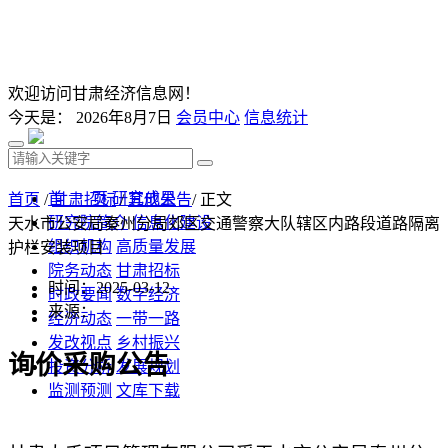
欢迎访问甘肃经济信息网！
今天是：
2026年8月7日
会员中心
信息统计
首 页
研究成果
首页
/
甘肃招标
/
其他公告
/ 正文
研究院简介
信息化建设
天水市公安局秦州分局郊区交通警察大队辖区内路段道路隔离
组织机构
高质量发展
护栏安装项目
院务动态
甘肃招标
时间：2025-03-12
时政要闻
数字经济
来源：
经济动态
一带一路
发改视点
乡村振兴
询价采购公告
投资分析
发展规划
监测预测
文库下载