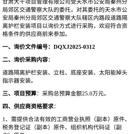
甘肃大千项目管理有限公司受
天水市公安局秦州分
局郊区交通警察大队
的委托，对其委托
的天水市公
安局秦州分局郊区交通警察大队辖区内路段道路隔
离护栏安装项目
以询价方式进行采购，欢迎符合资
格条件的供应商前来参加。
一、询价文件编号：
DQXJ2025-0312
二、询价采购内容
：
道路
隔离
护栏安装
、立柱、底座安装、太阳能掉头
指示器
安装
。
三、项目预算
：
采购总预算金额
25.0
万
元。
四、供应商资格要求
：
1、
需提供
合法有效的工商营业执照（副本）原件、
税务登记证（副本）原件、组织机构代码证（副