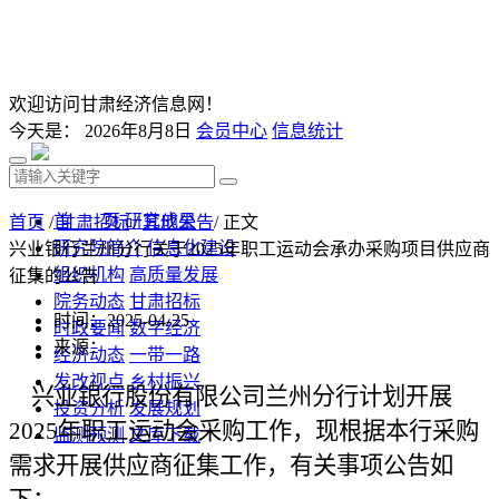
欢迎访问甘肃经济信息网！
今天是：
2026年8月8日
会员中心
信息统计
首 页
研究成果
首页
/
甘肃招标
/
其他公告
/ 正文
研究院简介
信息化建设
兴业银行兰州分行关于2025年职工运动会承办采购项目供应商
组织机构
高质量发展
征集的公告
院务动态
甘肃招标
时间：2025-04-25
时政要闻
数字经济
来源：
经济动态
一带一路
发改视点
乡村振兴
兴业银行股份有限公司兰州分行计划开展
投资分析
发展规划
2025年职工运动会采购工作，现根据本行采购
监测预测
文库下载
需求开展供应商征集工作，有关事项公告如