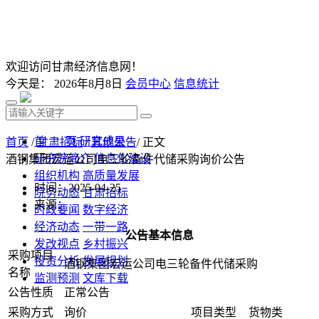
欢迎访问甘肃经济信息网！
今天是：
2026年8月8日
会员中心
信息统计
首 页
研究成果
首页
/
甘肃招标
/
其他公告
/ 正文
研究院简介
信息化建设
酒钢集团宏运公司电三轮备件代储采购询价公告
组织机构
高质量发展
时间：2025-04-25
院务动态
甘肃招标
来源：
时政要闻
数字经济
经济动态
一带一路
公告基本信息
发改视点
乡村振兴
采购项目
投资分析
发展规划
酒钢集团宏运公司电三轮备件代储采购
名称
监测预测
文库下载
公告性质
正常公告
采购方式
询价
项目类型
货物类