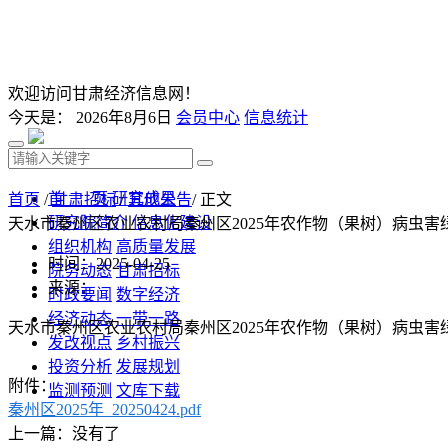
欢迎访问甘肃经济信息网！
今天是：
2026年8月6日
会员中心
信息统计
首 页
研究成果
首页
/
甘肃招标
/
其他公告
/ 正文
研究院简介
信息化建设
天水市秦州区农业农村局秦州区2025年农作物（果树）病虫
组织机构
高质量发展
时间：2025-04-25
院务动态
甘肃招标
来源：
时政要闻
数字经济
经济动态
一带一路
天水市秦州区农业农村局秦州区2025年农作物（果树）病虫
发改视点
乡村振兴
投资分析
发展规划
附件：
监测预测
文库下载
秦州区2025年_20250424.pdf
上一篇：没有了