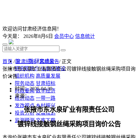
欢迎访问甘肃经济信息网！
今天是：
2026年8月6日
会员中心
信息统计
首 页
研究成果
首页
/
甘肃招标
/
其他公告
/ 正文
研究院简介
信息化建设
张掖市东水泉矿业有限责任公司镀锌线接触钢丝绳采购项目询
组织机构
高质量发展
价公告
院务动态
甘肃招标
时间：2025-04-30
时政要闻
数字经济
来源：
经济动态
一带一路
发改视点
乡村振兴
张掖市东水泉矿业有限责任公司
投资分析
发展规划
监测预测
文库下载
镀锌线接触钢丝绳
采购项目询价公告
本询价张掖市东水泉矿业有限责任公司
镀锌线接触钢丝绳
采购