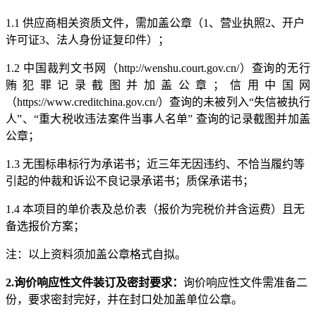
1.1
供应商相关资质文件，需加盖公章（
1、营业执照2、开户
许可证3、法人身份证复印件）；
1.2 中国裁判文书网（http://wenshu.court.gov.cn/）查询的无行
贿犯罪记录截图并加盖公章；信用中国网
（https://www.creditchina.gov.cn/）查询的未被列入“失信被执行
人”、“重大税收违法案件当事人名单” 查询的记录截图并加盖
公章；
1.3 无围标串标行为承诺书；近三年无因违约、不恰当履约等
引起的仲裁和诉讼不良记录承诺书；质保承诺书；
1.4 本项目的单价表及总价表（报价为完税价并含运费）且无
备选报价方案；
注：以上资料须加盖公章格式自拟。
2.
询价响应性文件
装订及密封要求：
询价响应性文件需准备二
份，要求密封完好，并在封口处加盖单位公章。