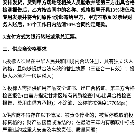
安排发货，货到甲方场地经相关人员验收并经第三方出具合格
检测报告后，乙方按合同中的名称、规格型号开具13%增值税
专用发票并将合同原件4份邮寄给甲方，甲方在收到发票经财
务入账后，30个工作日内结清70%合同约定尾款。
3.
支付方式为银行转账或承兑汇票。
三、供应商资格要求
1.投标人须是在中华人民共和国境内合法注册，具有独立法人
资格，且能够提供合法有效的营业执照（三证合一有效）；投
标人必须为一般纳税人；
2. 投标人需提供矿用产品安全证书、出厂合格证、第三方合格
检查报告(由需方指定甘肃区域有资质检查中心出具合格检查
报告，费用由供方承担)；不涂油、公称抗拉强度1770Mpa；
3.供应商不得存在以下情况：被责令停业的；被暂停或取消投
标资格的；财产被接管或冻结的；在最近三年内有骗取中标或
严重违约或重大安全及事故责任、质量问题；