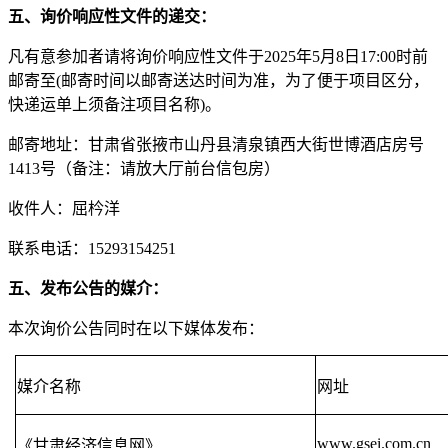
五、询价响应性文件的递交：
凡有意参加者请将询价响应性文件于
2025年
5
月
8
日
17:00时前
邮寄至(邮寄时间以邮寄送达时间为准，为了便于项目区分，
快递运单上须备注项目名称)。
邮寄地址：甘肃省张掖市山丹县清泉镇西大街世博酒店房号
1413号（备注：请放大厅前台信包房）
收件人：屈枔洋
联系电话：
15293154251
五、发布公告的媒介：
本次询价公告同时在以下媒体发布：
媒介名称
网址
www.gsei.com.cn
《甘肃经济信息网》