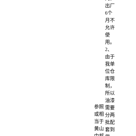
出厂
6个
月不
允许
使
用。
2、
由于
我单
位仓
库限
制，
所以
油漆
参照
需要
或相
分两
当于
批配
黄山
套到
中邦