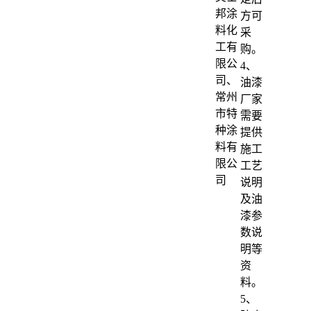
邦涂
方可
料化
采
工有
购。
限公
4、
司、
油漆
常州
厂家
市特
需要
种涂
提供
料有
施工
限公
工艺
司
说明
及油
漆参
数说
明等
资
料。
5、