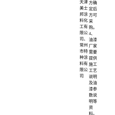
天津
方确
美士
定后
邦涂
方可
料化
采
工有
购。
限公
4、
司、
油漆
常州
厂家
市特
需要
种涂
提供
料有
施工
限公
工艺
司
说明
及油
漆参
数说
明等
资
料。