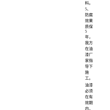
料。
5、
防腐
效果
质保
5
年，
我方
在油
漆厂
家指
导下
施
工。
油漆
必须
在有
效期
内，