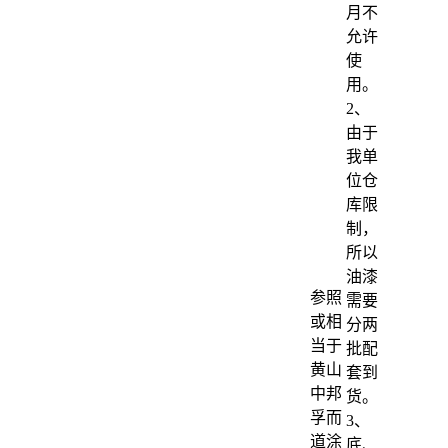
月不
允许
使
用。
2、
由于
我单
位仓
库限
制，
所以
油漆
参照
需要
或相
分两
当于
批配
黄山
套到
中邦
货。
孚而
3、
道涂
底、