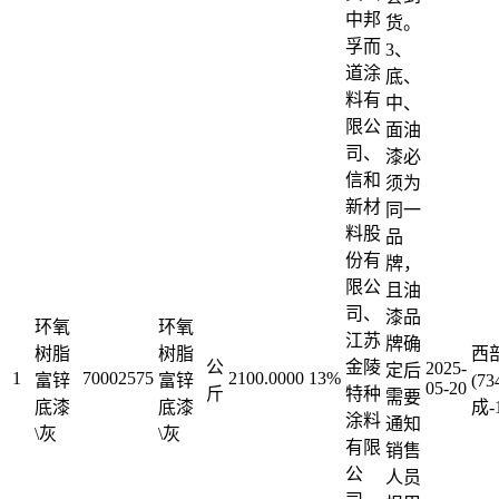
中邦
货。
孚而
3、
道涂
底、
料有
中、
限公
面油
司、
漆必
信和
须为
新材
同一
料股
品
份有
牌，
限公
且油
司、
漆品
环氧
环氧
江苏
牌确
树脂
树脂
西
公
金陵
2025-
定后
1
70002575
2100.0000
13%
富锌
富锌
(7
05-20
斤
特种
需要
底漆
底漆
成-
涂料
通知
\灰
\灰
有限
销售
公
人员