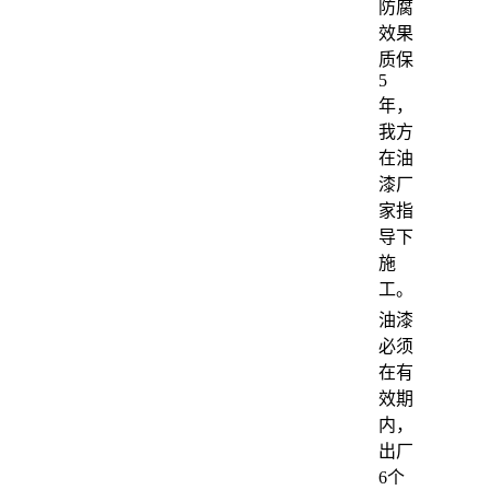
防腐
效果
质保
5
年，
我方
在油
漆厂
家指
导下
施
工。
油漆
必须
在有
效期
内，
出厂
6个