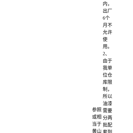
内，
出厂
6个
月不
允许
使
用。
2、
由于
我单
位仓
库限
制，
所以
油漆
参照
需要
或相
分两
当于
批配
黄山
套到