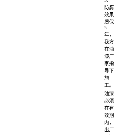
5、
防腐
效果
质保
5
年，
我方
在油
漆厂
家指
导下
施
工。
油漆
必须
在有
效期
内，
出厂