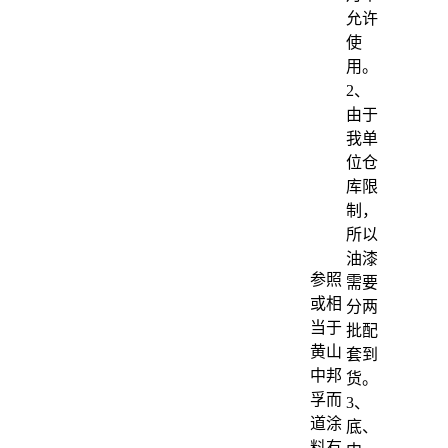
允许
使
用。
2、
由于
我单
位仓
库限
制，
所以
油漆
参照
需要
或相
分两
当于
批配
黄山
套到
中邦
货。
孚而
3、
道涂
底、
料有