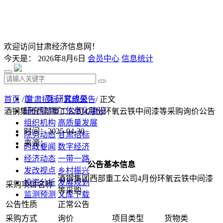
欢迎访问甘肃经济信息网！
今天是：
2026年8月6日
会员中心
信息统计
首 页
研究成果
首页
/
甘肃招标
/
其他公告
/ 正文
研究院简介
信息化建设
酒钢集团西部重工公司4月份环氧云铁中间漆等采购询价公告
组织机构
高质量发展
时间：2025-04-30
院务动态
甘肃招标
来源：
时政要闻
数字经济
经济动态
一带一路
公告基本信息
发改视点
乡村振兴
酒钢集团西部重工公司4月份环氧云铁中间漆
投资分析
发展规划
采购项目名称
等采购
监测预测
文库下载
公告性质
正常公告
采购方式
询价
项目类型
货物类