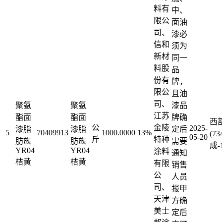
料有
中、
限公
面油
司、
漆必
信和
须为
新材
同一
料股
品
份有
牌，
限公
且油
司、
聚氨
聚氨
漆品
江苏
酯面
酯面
牌确
西
公
金陵
2025-
漆脂
漆脂
定后
5
70409913
1000.0000
13%
(7
05-20
斤
特种
肪族
肪族
需要
成-
YR04
YR04
涂料
通知
桔黄
桔黄
有限
销售
公
人员
司、
报甲
天津
方确
美士
定后