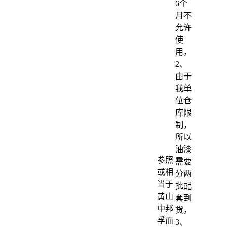
6个
月不
允许
使
用。
2、
由于
我单
位仓
库限
制，
所以
油漆
参照
需要
或相
分两
当于
批配
黄山
套到
中邦
货。
孚而
3、