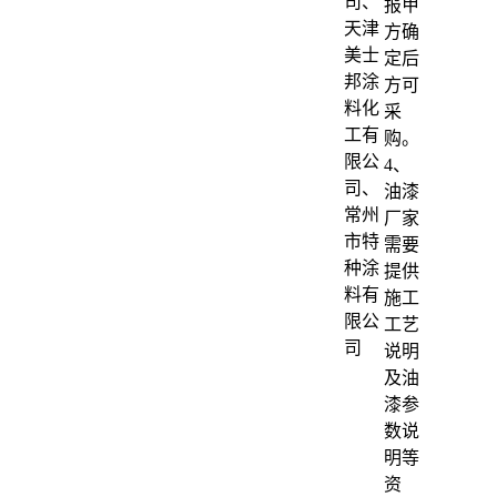
司、
报甲
天津
方确
美士
定后
邦涂
方可
料化
采
工有
购。
限公
4、
司、
油漆
常州
厂家
市特
需要
种涂
提供
料有
施工
限公
工艺
司
说明
及油
漆参
数说
明等
资