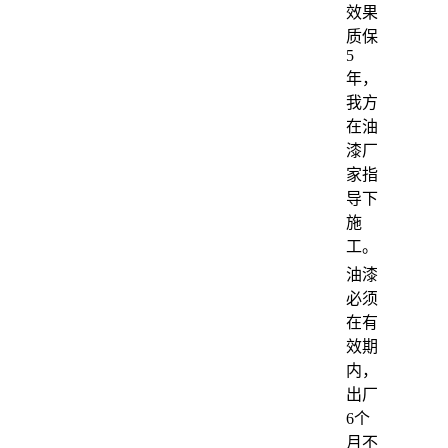
效果
质保
5
年，
我方
在油
漆厂
家指
导下
施
工。
油漆
必须
在有
效期
内，
出厂
6个
月不