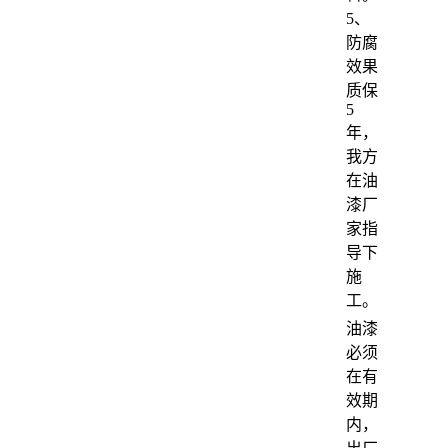
5、
防腐
效果
质保
5
年，
我方
在油
漆厂
家指
导下
施
工。
油漆
必须
在有
效期
内，