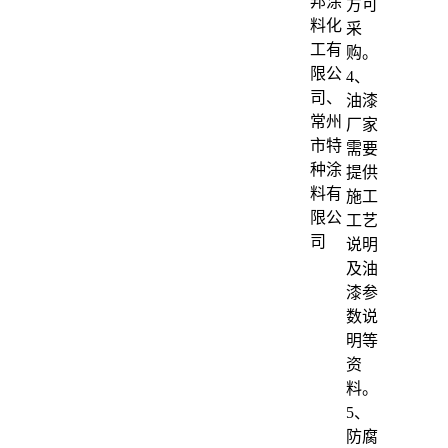
邦涂
方可
料化
采
工有
购。
限公
4、
司、
油漆
常州
厂家
市特
需要
种涂
提供
料有
施工
限公
工艺
司
说明
及油
漆参
数说
明等
资
料。
5、
防腐