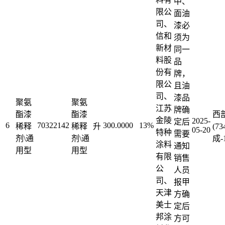
中、
限公
面油
司、
漆必
信和
须为
新材
同一
料股
品
份有
牌，
限公
且油
司、
漆品
聚氨
聚氨
江苏
牌确
酯漆
酯漆
西
金陵
2025-
定后
6
70322142
300.0000
13%
稀释
稀释
升
(7
05-20
特种
需要
剂\通
剂\通
成-
涂料
通知
用型
用型
有限
销售
公
人员
司、
报甲
天津
方确
美士
定后
邦涂
方可