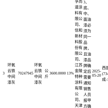
孚而
3、
道涂
底、
料有
中、
限公
面油
司、
漆必
信和
须为
新材
同一
料股
品
份有
牌，
限公
且油
司、
漆品
环氧
环氧
江苏
牌确
西
云铁
云铁
公
金陵
2025-
定后
3
70247945
3600.0000
13%
(7
05-20
中间
中间
斤
特种
需要
成-
漆灰
漆灰
涂料
通知
有限
销售
公
人员
司、
报甲
天津
方确