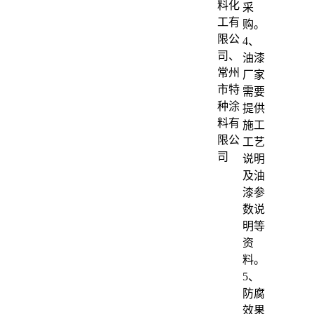
料化
采
工有
购。
限公
4、
司、
油漆
常州
厂家
市特
需要
种涂
提供
料有
施工
限公
工艺
司
说明
及油
漆参
数说
明等
资
料。
5、
防腐
效果