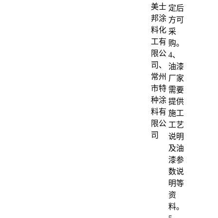
美士
定后
邦涂
方可
料化
采
工有
购。
限公
4、
司、
油漆
常州
厂家
市特
需要
种涂
提供
料有
施工
限公
工艺
司
说明
及油
漆参
数说
明等
资
料。