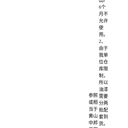
出厂
6个
月不
允许
使
用。
2、
由于
我单
位仓
库限
制，
所以
油漆
参照
需要
或相
分两
当于
批配
黄山
套到
中邦
货。