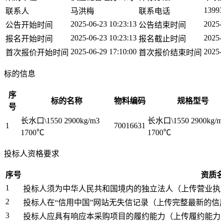
1399
联系人
马洪梅
联系电话
2025-06-23 10:23:13
2025
公告开始时间
公告结束时间
2025-06-23 10:23:13
2025
报名开始时间
报名截止时间
2025-06-29 17:10:00
2025
首次报价开始时间
首次报价结束时间
标的信息
序
标的名称
物料编码
规格型号
号
长水口\1550 2900kg/m3
长水口\1550 2900kg/
1
70016631
1700℃
1700℃
投标人资格要求
序号
资质
1
投标人须为中华人民共和国境内的独立法人（上传营业执
2
投标人在“信用中国”网站无失信记录（上传完整最新的
3
投标人应具有响应本采购项目的履约能力（上传履约能力