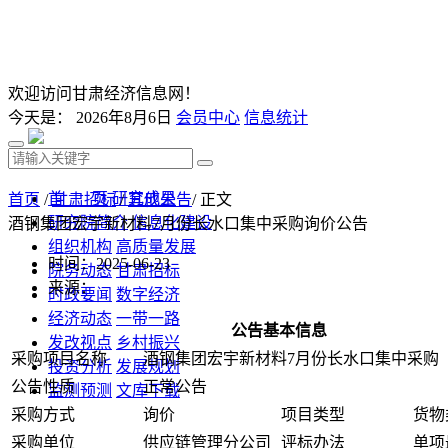
欢迎访问甘肃经济信息网！
今天是：
2026年8月6日
会员中心
信息统计
首 页
研究成果
首页
/
甘肃招标
/
其他公告
/ 正文
研究院简介
信息化建设
酒钢集团宏宇新材料7月份长水口集中采购询价公告
组织机构
高质量发展
时间：2025-06-23
院务动态
甘肃招标
来源：
时政要闻
数字经济
经济动态
一带一路
公告基本信息
发改视点
乡村振兴
采购项目名称
酒钢集团宏宇新材料7月份长水口集中采购
投资分析
发展规划
公告性质
正常公告
监测预测
文库下载
采购方式
询价
项目类型
货物
采购单位
供应链管理分公司
评标办法
单项