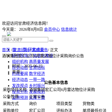
欢迎访问甘肃经济信息网！
今天是：
2026年8月8日
会员中心
信息统计
首 页
研究成果
首页
/
甘肃招标
/
其他公告
/ 正文
研究院简介
信息化建设
酒钢集团宏汇公司6月雷达物位计采购询价公告
组织机构
高质量发展
时间：2025-06-23
院务动态
甘肃招标
来源：
时政要闻
数字经济
经济动态
一带一路
公告基本信息
发改视点
乡村振兴
采购项目名称
酒钢集团宏汇公司6月雷达物位计采购
投资分析
发展规划
公告性质
正常公告
监测预测
文库下载
采购方式
询价
项目类型
货物类
采购单位
宏汇公司
评标办法
单项最低价法