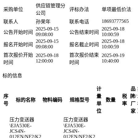
供应链管理分
采购单位
评标办法
单项最低价法
公司
18693777565
联系人
孙荣年
联系电话
2025-09-15
2025-09-18
公告开始时间
公告结束时间
09:08:00
10:00:59
2025-09-15
2025-09-18
报名开始时间
报名截止时间
09:08:00
10:00:59
首次报价开始
首次报价结束
2025-09-18
2025-09-19
12:00:00
10:40:00
时间
时间
标的信息
计
品
序
量
税
牌/
标的名称
物料编码
规格型号
数量
号
单
率
厂
位
家
压力变送器
压力变送器
\EJA530E-
\EJA530E-
JCS4N-
JCS4N-
012EN/NF2/K2
012EN/NF2/K2