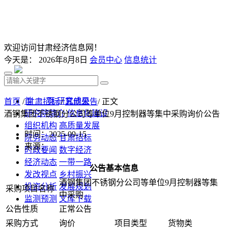
欢迎访问甘肃经济信息网！
今天是：
2026年8月8日
会员中心
信息统计
首 页
研究成果
首页
/
甘肃招标
/
其他公告
/ 正文
研究院简介
信息化建设
酒钢集团不锈钢分公司等单位9月控制器等集中采购询价公告
组织机构
高质量发展
时间：2025-09-15
院务动态
甘肃招标
来源：
时政要闻
数字经济
经济动态
一带一路
公告基本信息
发改视点
乡村振兴
酒钢集团不锈钢分公司等单位9月控制器等集
投资分析
发展规划
采购项目名称
中采购
监测预测
文库下载
公告性质
正常公告
采购方式
询价
项目类型
货物类