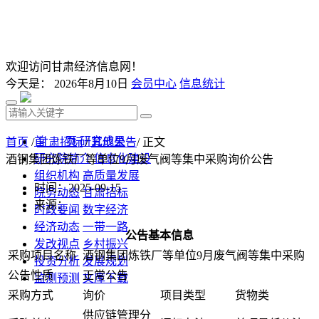
欢迎访问甘肃经济信息网！
今天是：
2026年8月10日
会员中心
信息统计
首 页
研究成果
首页
/
甘肃招标
/
其他公告
/ 正文
研究院简介
信息化建设
酒钢集团炼铁厂等单位9月废气阀等集中采购询价公告
组织机构
高质量发展
时间：2025-09-15
院务动态
甘肃招标
来源：
时政要闻
数字经济
经济动态
一带一路
公告基本信息
发改视点
乡村振兴
采购项目名称
酒钢集团炼铁厂等单位9月废气阀等集中采购
投资分析
发展规划
公告性质
正常公告
监测预测
文库下载
采购方式
询价
项目类型
货物类
供应链管理分