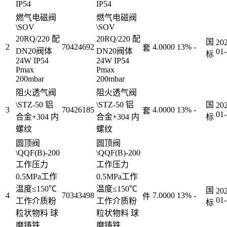
IP54
IP54
燃气电磁阀
燃气电磁阀
\SOV
\SOV
20RQ/220 配
20RQ/220 配
国
20
2
70424692
4.0000
13%
-
套
DN20阀体
DN20阀体
01
标
24W IP54
24W IP54
Pmax
Pmax
200mbar
200mbar
阻火透气阀
阻火透气阀
\STZ-50 铝
\STZ-50 铝
国
20
3
70426185
4.0000
13%
-
套
01
合金+304 内
合金+304 内
标
螺纹
螺纹
圆顶阀
圆顶阀
\QQF(B)-200
\QQF(B)-200
工作压力
工作压力
0.5MPa工作
0.5MPa工作
温度≤150℃
温度≤150℃
国
20
4
70343498
7.0000
13%
-
件
01
工作介质粉
工作介质粉
标
粒状物料 球
粒状物料 球
磨铸铁
磨铸铁