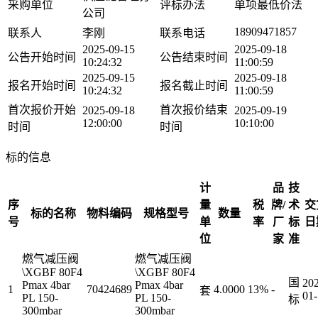
采购单位
评标办法
单项最低价法
公司
18909471857
联系人
李刚
联系电话
2025-09-15
2025-09-18
公告开始时间
公告结束时间
10:24:32
11:00:59
2025-09-15
2025-09-18
报名开始时间
报名截止时间
10:24:32
11:00:59
首次报价开始
首次报价结束
2025-09-18
2025-09-19
12:00:00
10:10:00
时间
时间
标的信息
计
品
技
序
量
税
牌/
术
交
标的名称
物料编码
规格型号
数量
号
单
率
厂
标
日
位
家
准
燃气减压阀
燃气减压阀
\XGBF 80F4
\XGBF 80F4
国
20
Pmax 4bar
Pmax 4bar
1
70424689
4.0000
13%
-
套
01
PL 150-
PL 150-
标
300mbar
300mbar