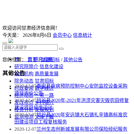
欢迎访问甘肃经济信息网！
今天是：
2026年8月6日
会员中心
信息统计
首 页
研究成果
您的位置：
首页
/
甘肃招标
/
其他公告
研究院简介
信息化建设
其他公告
组织机构
高质量发展
院务动态
甘肃招标
2020-12-07
秦安县疾病预防控制中心安防监控设备采购
时政要闻
数字经济
项目询价公告
经济动态
一带一路
2020-12-07
甘谷县2020年-2021年洪涝灾害灾毁农田修复
发改视点
乡村振兴
建设项目初步设计
投资分析
发展规划
2020-12-07
甘谷县2020年安远镇大石镇礼辛镇高标准农
监测预测
文库下载
田建设项目工程复核服务
2020-12-07
兰州生态创新城发展有限公司保险经纪服务