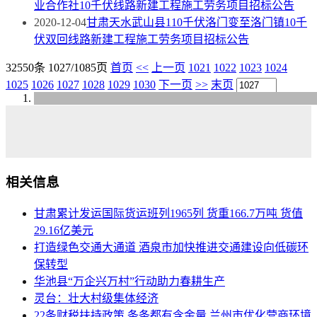
业合作社10千伏线路新建工程施工劳务项目招标公告
2020-12-04
甘肃天水武山县110千伏洛门变至洛门镇10千
伏双回线路新建工程施工劳务项目招标公告
32550条 1027/1085页
首页
<<
上一页
1021
1022
1023
1024
1025
1026
1027
1028
1029
1030
下一页
>>
末页
相关信息
甘肃累计发运国际货运班列1965列 货重166.7万吨 货值
29.16亿美元
打造绿色交通大通道 酒泉市加快推进交通建设向低碳环
保转型
华池县“万企兴万村”行动助力春耕生产
灵台：壮大村级集体经济
22条财税扶持政策 条条都有含金量 兰州市优化营商环境