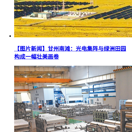
【图片新闻】甘州南滩：光电集阵与绿洲田园
构成一幅壮美画卷