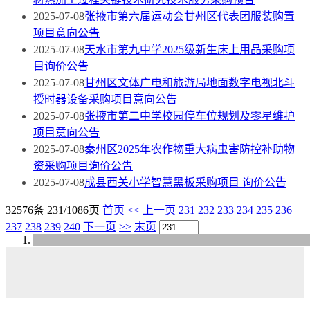
2025-07-08
张掖市第六届运动会甘州区代表团服装购置
项目意向公告
2025-07-08
天水市第九中学2025级新生床上用品采购项
目询价公告
2025-07-08
甘州区文体广电和旅游局地面数字电视北斗
授时器设备采购项目意向公告
2025-07-08
张掖市第二中学校园停车位规划及零星维护
项目意向公告
2025-07-08
秦州区2025年农作物重大病虫害防控补助物
资采购项目询价公告
2025-07-08
成县西关小学智慧黑板采购项目 询价公告
32576条 231/1086页
首页
<<
上一页
231
232
233
234
235
236
237
238
239
240
下一页
>>
末页