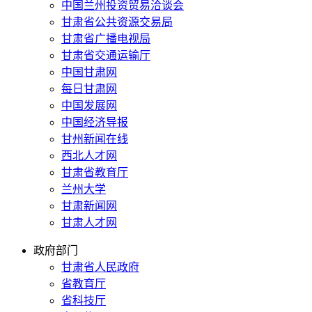
中国兰州投资贸易洽谈会
甘肃省公共资源交易局
甘肃省广播电视局
甘肃省交通运输厅
中国甘肃网
每日甘肃网
中国发展网
中国经济导报
甘州新闻在线
西北人才网
甘肃省教育厅
兰州大学
甘肃新闻网
甘肃人才网
政府部门
甘肃省人民政府
省教育厅
省科技厅