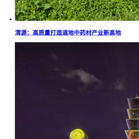
渭源：高质量打造道地中药材产业新高地