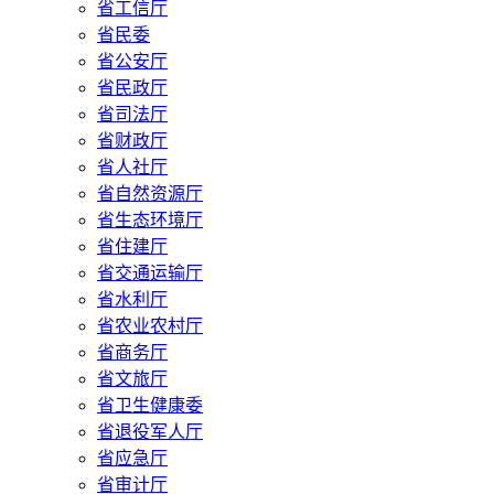
省工信厅
省民委
省公安厅
省民政厅
省司法厅
省财政厅
省人社厅
省自然资源厅
省生态环境厅
省住建厅
省交通运输厅
省水利厅
省农业农村厅
省商务厅
省文旅厅
省卫生健康委
省退役军人厅
省应急厅
省审计厅