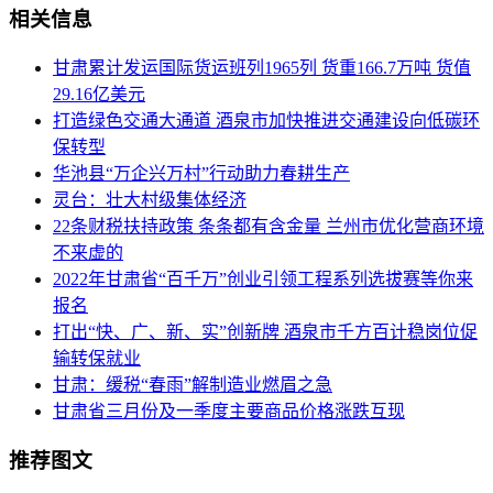
相关信息
甘肃累计发运国际货运班列1965列 货重166.7万吨 货值
29.16亿美元
打造绿色交通大通道 酒泉市加快推进交通建设向低碳环
保转型
华池县“万企兴万村”行动助力春耕生产
灵台：壮大村级集体经济
22条财税扶持政策 条条都有含金量 兰州市优化营商环境
不来虚的
2022年甘肃省“百千万”创业引领工程系列选拔赛等你来
报名
打出“快、广、新、实”创新牌 酒泉市千方百计稳岗位促
输转保就业
甘肃：缓税“春雨”解制造业燃眉之急
甘肃省三月份及一季度主要商品价格涨跌互现
推荐图文